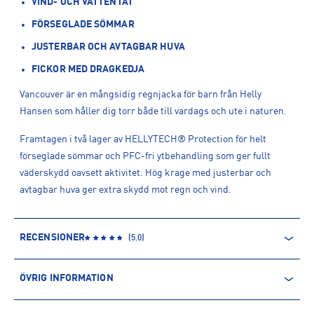
VIND- OCH VATTENTÄT
FÖRSEGLADE SÖMMAR
JUSTERBAR OCH AVTAGBAR HUVA
FICKOR MED DRAGKEDJA
Vancouver är en mångsidig regnjacka för barn från Helly
Hansen som håller dig torr både till vardags och ute i naturen.
Framtagen i två lager av HELLYTECH® Protection för helt
förseglade sömmar och PFC-fri ytbehandling som ger fullt
väderskydd oavsett aktivitet. Hög krage med justerbar och
avtagbar huva ger extra skydd mot regn och vind.
RECENSIONER
(
5.0
)
ÖVRIG INFORMATION
ARTIKELINFORMATION