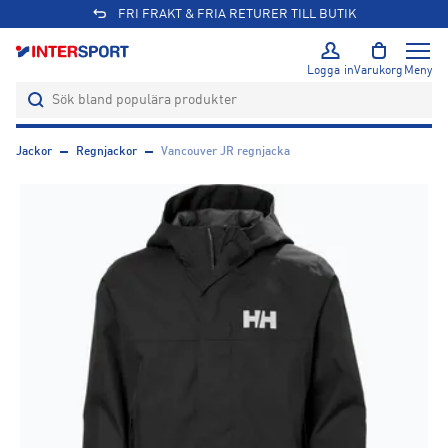
FRI FRAKT & FRIA RETURER TILL BUTIK
Logga in
Varukorg
Meny
Jackor
Regnjackor
Vancouver JR regnjacka