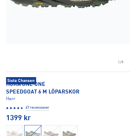
1/9
Sista Chansen
HOKA ONE ONE
SPEEDGOAT 6 M LÖPARSKOR
Herr
47 recensioner
1399
kr