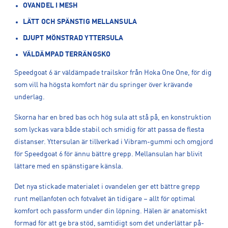
OVANDEL I MESH
LÄTT OCH SPÄNSTIG MELLANSULA
DJUPT MÖNSTRAD YTTERSULA
VÄLDÄMPAD TERRÄNGSKO
Speedgoat 6 är väldämpade trailskor från Hoka One One, för dig
som vill ha högsta komfort när du springer över krävande
underlag.
Skorna har en bred bas och hög sula att stå på, en konstruktion
som lyckas vara både stabil och smidig för att passa de flesta
distanser. Yttersulan är tillverkad i Vibram-gummi och omgjord
för Speedgoat 6 för ännu bättre grepp. Mellansulan har blivit
lättare med en spänstigare känsla.
Det nya stickade materialet i ovandelen ger ett bättre grepp
runt mellanfoten och fotvalvet än tidigare – allt för optimal
komfort och passform under din löpning. Hälen är anatomiskt
formad för att ge bra stöd, samtidigt som det underlättar på-