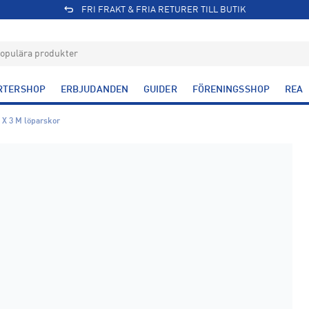
FRI FRAKT & FRIA RETURER TILL BUTIK
RTERSHOP
ERBJUDANDEN
GUIDER
FÖRENINGSSHOP
REA
 X 3 M löparskor