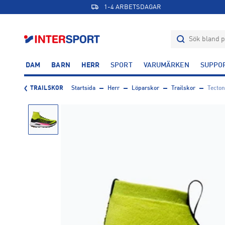
1-4 ARBETSDAGAR
DAM
BARN
HERR
SPORT
VARUMÄRKEN
SUPPO
TRAILSKOR
Startsida
Herr
Löparskor
Trailskor
Tecton