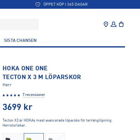
ÖPPET KÖP I 365 DAGAR
SISTA CHANSEN
HOKA ONE ONE
TECTON X 3 M LÖPARSKOR
Herr
7 recensioner
3699
kr
Tecton X3 är HOKAs mest avancerade löparsko för terränglöpning.
Herrstorlekar.