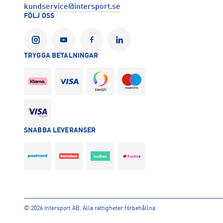
Tillverkare
:
Deckers Europe limited
kundservice@intersport.se
Tillverkaradress
:
130 Shaftesbury avenue, W1D 5EU, London, 
FÖLJ OSS
Kontakt tillverkare
:
https://www.run.no/
TRYGGA BETALNINGAR
SNABBA LEVERANSER
©
2026 Intersport AB. Alla rättigheter förbehållna