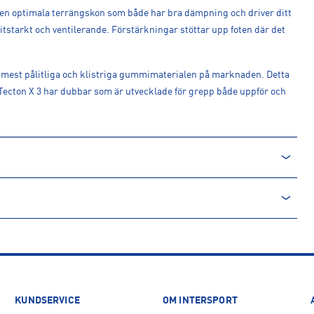
l den optimala terrängskon som både har bra dämpning och driver ditt
litstarkt och ventilerande. Förstärkningar stöttar upp foten där det
e mest pålitliga och klistriga gummimaterialen på marknaden. Detta
. Tecton X 3 har dubbar som är utvecklade för grepp både uppför och
KUNDSERVICE
OM INTERSPORT