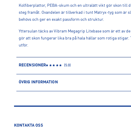
Kolfiberplattor, PEBA-skum och en ultralätt vikt gör skon til
steg framåt. Ovandelen är tillverkad i tunt Matryx-tyg som är s
behövs och ger en exakt passform och struktur.
Yttersulan täcks av Vibram Megagrip Litebase som är ett av d
gör att skon fungerar lika bra på hala hällar som rotiga stigar
utför.
RECENSIONER
(
5.0
)
ÖVRIG INFORMATION
ARTIKELINFORMATION
Produktnummer: 1575852
Leverantörens produktnummer: 1155112
Artikelnummer: 157585202-NEON HOKA CITRUS / BLACK
Sporter:
Löpning
KONTAKTA OSS