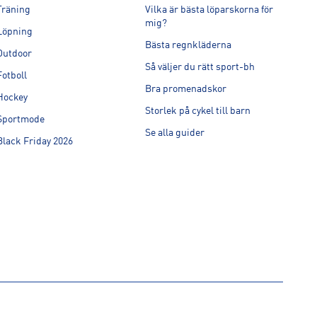
Träning
Vilka är bästa löparskorna för
mig?
Löpning
Bästa regnkläderna
Outdoor
Så väljer du rätt sport-bh
Fotboll
Bra promenadskor
Hockey
Storlek på cykel till barn
Sportmode
Se alla guider
Black Friday 2026