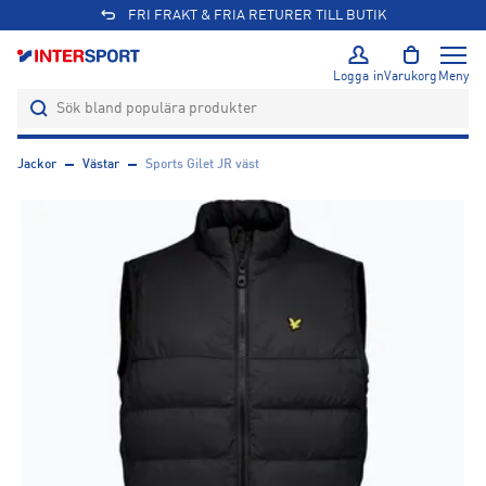
FRI FRAKT & FRIA RETURER TILL BUTIK
Logga in
Varukorg
Meny
Jackor
Västar
Sports Gilet JR väst