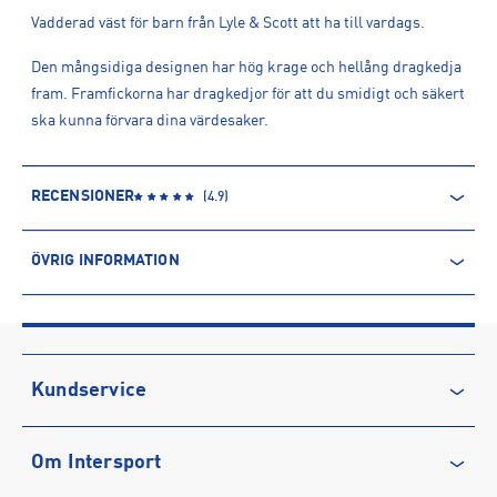
Vadderad väst för barn från Lyle & Scott att ha till vardags.
Den mångsidiga designen har hög krage och hellång dragkedja
fram. Framfickorna har dragkedjor för att du smidigt och säkert
ska kunna förvara dina värdesaker.
RECENSIONER
(
4.9
)
ÖVRIG INFORMATION
ARTIKELINFORMATION
Produktnummer: 1618230
Leverantörens produktnummer: JKB2008VCFL
Artikelnummer: 161823001-Jet Black
Kundservice
Sporter:
Outdoor
Sportswear
Kontakta oss
Tillverkare
:
Lyle & Scott Ltd
Om Intersport
Vanliga frågor & svar
Tillverkaradress
:
37 Kentish Town Road, NW1 8NX, London, GB