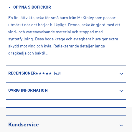
ÖPPNA SIDOFICKOR
En fin lättviktsjacka för små barn från McKinley som passar
utmärkt när det börjar bli kyligt. Denna jacka är gjord med ett
vind- och vattenavvisande material och stoppad med
syntetfyllning. Dess höga krage och avtagbara huva ger extra
skydd mot vind och kyla. Reflekterande detaljer längs
dragkedja och baktill.
RECENSIONER
(
4.8
)
ÖVRIG INFORMATION
ARTIKELINFORMATION
Produktnummer: 1523915
Leverantörens produktnummer: 1523915
Artikelnummer: 152391514-LADYBUG
Kundservice
Sporter:
Outdoor
Sportswear