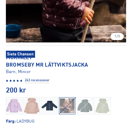
1/3
Sista Chansen
MCKINLEY
BROMSEBY MR LÄTTVIKTSJACKA
Barn, Minior
243 recensioner
200
kr
Färg
:
LADYBUG