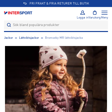
FRI FRAKT & FRIA RETURER TILL BUTIK
Logga in
Varukorg
Meny
Jackor
Lättviktsjackor
Bromseby MR lättviktsjacka