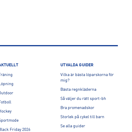
AKTUELLT
UTVALDA GUIDER
Träning
Vilka är bästa löparskorna för
mig?
Löpning
Bästa regnkläderna
Outdoor
Så väljer du rätt sport-bh
Fotboll
Bra promenadskor
Hockey
Storlek på cykel till barn
Sportmode
Se alla guider
Black Friday 2026