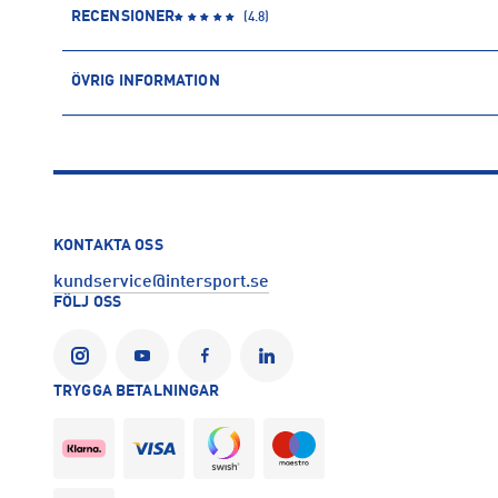
RECENSIONER
(
4.8
)
ÖVRIG INFORMATION
ARTIKELINFORMATION
Produktnummer: 1483468
Leverantörens produktnummer: 408360
Artikelnummer: 148346804-ROSE DARK/ROSE LIGHT
Sporter:
Outdoor
Alpint
KONTAKTA OSS
Tillverkare
:
INTERSPORT AB
kundservice@intersport.se
Tillverkaradress
:
Krokslätts Fabriker 34, 431 22, Mölndal, SE
FÖLJ OSS
Kontakt tillverkare
:
kundservice@intersport.se
TRYGGA BETALNINGAR