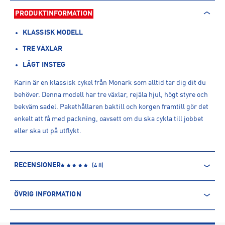
PRODUKTINFORMATION
KLASSISK MODELL
TRE VÄXLAR
LÅGT INSTEG
Karin är en klassisk cykel från Monark som alltid tar dig dit du
behöver. Denna modell har tre växlar, rejäla hjul, högt styre och
bekväm sadel. Pakethållaren baktill och korgen framtill gör det
enkelt att få med packning, oavsett om du ska cykla till jobbet
eller ska ut på utflykt.
RECENSIONER
(
4.8
)
ÖVRIG INFORMATION
ARTIKELINFORMATION
Produktnummer: 1035881