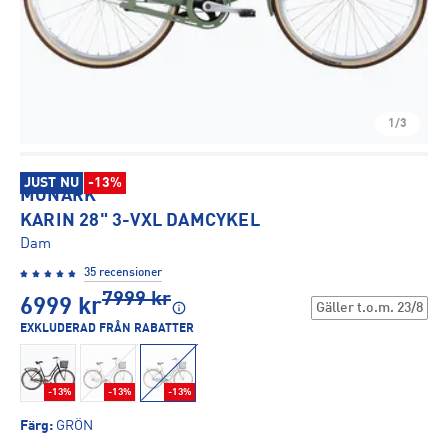
1/3
JUST NU
-13%
MONARK
KARIN 28" 3-VXL DAMCYKEL
Dam
35 recensioner
7999
kr
6999
kr
Gäller t.o.m.
23/8
EXKLUDERAD FRÅN RABATTER
-13%
-13%
-13%
Färg
:
GRÖN