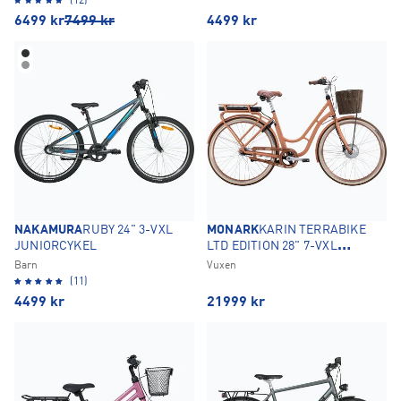
(12)
6499
kr
7499
kr
4499
kr
NAKAMURA
RUBY 24" 3-VXL
MONARK
KARIN TERRABIKE
JUNIORCYKEL
LTD EDITION 28" 7-VXL
ELCYKEL
Barn
Vuxen
(11)
4499
kr
21999
kr