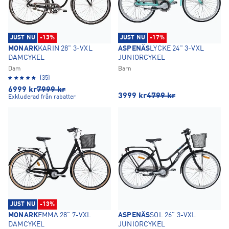
JUST NU
-13%
JUST NU
-17%
MONARK
KARIN 28" 3-VXL
ASPENÄS
LYCKE 24" 3-VXL
DAMCYKEL
JUNIORCYKEL
Dam
Barn
(35)
6999
kr
7999
kr
3999
kr
4799
kr
Exkluderad från rabatter
JUST NU
-13%
MONARK
EMMA 28" 7-VXL
ASPENÄS
SOL 26" 3-VXL
DAMCYKEL
JUNIORCYKEL