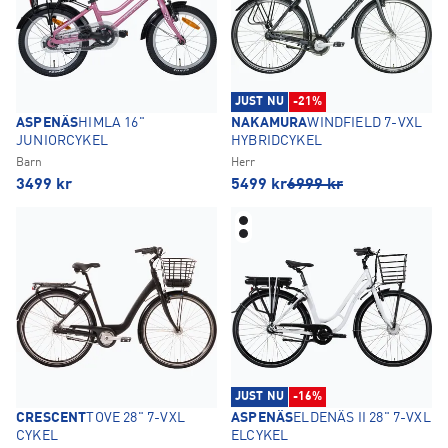
JUST NU
-21%
ASPENÄS
HIMLA 16"
NAKAMURA
WINDFIELD 7-VXL
JUNIORCYKEL
HYBRIDCYKEL
Barn
Herr
3499
kr
5499
kr
6999
kr
JUST NU
-16%
CRESCENT
TOVE 28" 7-VXL
ASPENÄS
ELDENÄS II 28" 7-VXL
CYKEL
ELCYKEL