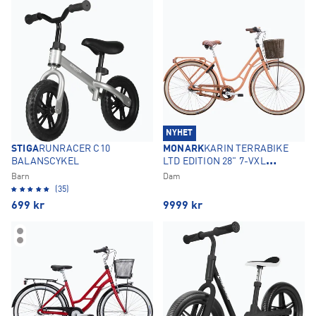
NYHET
STIGA
RUNRACER C10
MONARK
KARIN TERRABIKE
BALANSCYKEL
LTD EDITION 28" 7-VXL
DAMCYKEL
Barn
Dam
(35)
699
kr
9999
kr