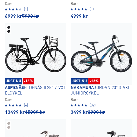
Dam
Barn
(1)
(1)
6999
kr
7999
kr
4999
kr
JUST NU
-16%
JUST NU
-13%
ASPENÄS
ELDENÄS II 28" 7-VXL
NAKAMURA
JORDAN 20" 3-VXL
ELCYKEL
JUNIORCYKEL
Dam
Barn
(6)
(32)
13499
kr
15999
kr
3499
kr
3999
kr