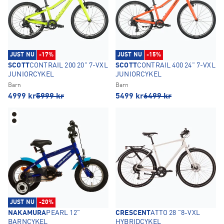
JUST NU
-17%
JUST NU
-15%
SCOTT
CONTRAIL 200 20" 7-VXL
SCOTT
CONTRAIL 400 24" 7-VXL
JUNIORCYKEL
JUNIORCYKEL
Barn
Barn
4999
kr
5999
kr
5499
kr
6499
kr
JUST NU
-20%
NAKAMURA
PEARL 12"
CRESCENT
ATTO 28 "8-VXL
BARNCYKEL
HYBRIDCYKEL