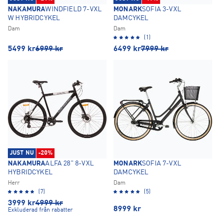
NAKAMURA
WINDFIELD 7-VXL
MONARK
SOFIA 3-VXL
W HYBRIDCYKEL
DAMCYKEL
Dam
Dam
(1)
5499
kr
6999
kr
6499
kr
7999
kr
JUST NU
-20%
NAKAMURA
ALFA 28" 8-VXL
MONARK
SOFIA 7-VXL
HYBRIDCYKEL
DAMCYKEL
Herr
Dam
(7)
(5)
3999
kr
4999
kr
8999
kr
Exkluderad från rabatter