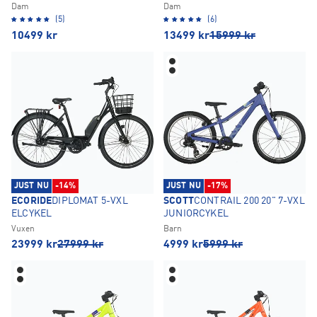
Dam
Dam
(5)
(6)
10499
kr
13499
kr
15999
kr
JUST NU
-14%
JUST NU
-17%
ECORIDE
DIPLOMAT 5-VXL
SCOTT
CONTRAIL 200 20" 7-VXL
ELCYKEL
JUNIORCYKEL
Vuxen
Barn
23999
kr
27999
kr
4999
kr
5999
kr