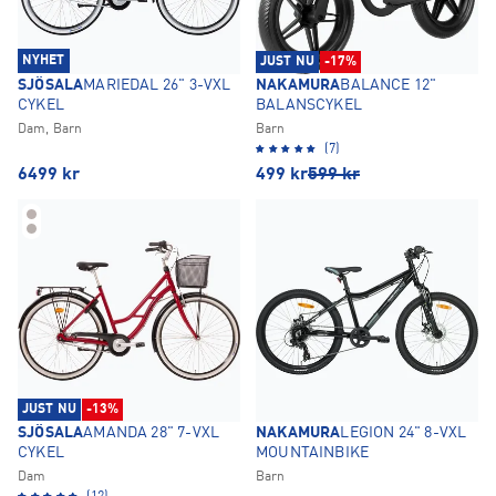
NYHET
JUST NU
-17%
SJÖSALA
MARIEDAL 26" 3-VXL
NAKAMURA
BALANCE 12"
CYKEL
BALANSCYKEL
Dam, Barn
Barn
(7)
6499
kr
499
kr
599
kr
JUST NU
-13%
SJÖSALA
AMANDA 28" 7-VXL
NAKAMURA
LEGION 24" 8-VXL
CYKEL
MOUNTAINBIKE
Dam
Barn