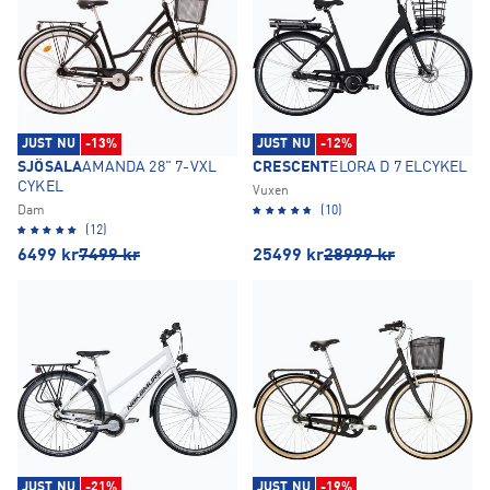
JUST NU
-13%
JUST NU
-12%
SJÖSALA
AMANDA 28" 7-VXL
CRESCENT
ELORA D 7 ELCYKEL
CYKEL
Vuxen
Dam
(10)
(12)
6499
kr
7499
kr
25499
kr
28999
kr
JUST NU
-21%
JUST NU
-19%