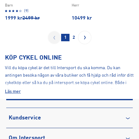
Barn
Herr
(9)
1999
kr
2499
kr
10499
kr
1
2
KÖP CYKEL ONLINE
Vill du köpa cykel är det till Intersport du ska komma. Du kan
antingen besöka någon av våra butiker och få hjälp och råd inför ditt
cykelköp eller så ka du på intersport.se köpa cykel online. Både i
våra butiker och online har vi ett brett utbud av cyklar, såväl
Läs mer
storlekar, modeller, färger och märken. Här hittar du allt från
mountainbike
och
hybridcyklar
till
elcyklar
och racercyklar. Vi har
cyklar från Monark, Crescent, Nakamura och E-green samt Scott
Kundservice
cyklar och cyklar från Merida med flera.
Kontakta oss
SKILLNADEN MELLAN DYRA OCH BILLIGA
Om Intersport