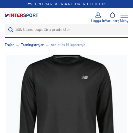
FRI FRAKT & FRIA RETURER TILL BUTIK
Logga in
Varukorg
Meny
Tröjor
Träningströjor
Athletics M löpartröja