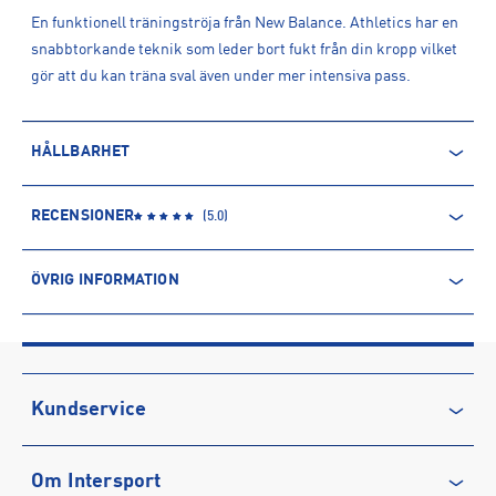
En funktionell träningströja från New Balance. Athletics har en
snabbtorkande teknik som leder bort fukt från din kropp vilket
gör att du kan träna sval även under mer intensiva pass.
HÅLLBARHET
ÅTERVUNNEN POLYESTER
RECENSIONER
(
5.0
)
Polyesterfibern är baserad på petroleum och kommer därmed
från en icke-förnyelsebar källa. Produkter producerade av
ÖVRIG INFORMATION
återvunnen polyester kommer däremot främst från PET-flaskor.
Processen innebär minskade utsläpp av koldioxid och mindre
ARTIKELINFORMATION
användning av vatten och kemikalier.
Produktnummer: 1576394
Leverantörens produktnummer: MT41256
Läs mer om hur Intersport tar ansvar för människa och miljö
Artikelnummer: 157639401-BLACK
Kundservice
Sporter:
Löpning
Kontakta oss
Tillverkare
:
New Balance Sweden AB
Om Intersport
Vanliga frågor & svar
Tillverkaradress
:
Bror Nilssons Gata 5 3 Vån, 417 55, Göteborg