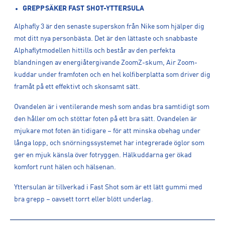
GREPPSÄKER FAST SHOT-YTTERSULA
Alphafly 3 är den senaste superskon från Nike som hjälper dig
mot ditt nya personbästa. Det är den lättaste och snabbaste
Alphaflytmodellen hittills och består av den perfekta
blandningen av energiåtergivande ZoomZ-skum, Air Zoom-
kuddar under framfoten och en hel kolfiberplatta som driver dig
framåt på ett effektivt och skonsamt sätt.
Ovandelen är i ventilerande mesh som andas bra samtidigt som
den håller om och stöttar foten på ett bra sätt. Ovandelen är
mjukare mot foten än tidigare – för att minska obehag under
långa lopp, och snörningssystemet har integrerade öglor som
ger en mjuk känsla över fotryggen. Hälkuddarna ger ökad
komfort runt hälen och hälsenan.
Yttersulan är tillverkad i Fast Shot som är ett lätt gummi med
bra grepp – oavsett torrt eller blött underlag.