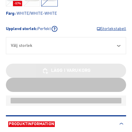
-57%
Färg
:
WHITE/WHITE-WHITE
Upplevd storlek
:
Perfekt
Storlekstabell
Välj storlek
LÄGG I VARUKORG
PRODUKTINFORMATION