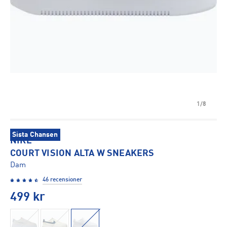
1/8
Sista Chansen
NIKE
COURT VISION ALTA W SNEAKERS
Dam
46 recensioner
499
kr