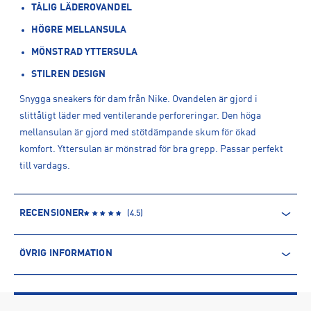
TÅLIG LÄDEROVANDEL
HÖGRE MELLANSULA
MÖNSTRAD YTTERSULA
STILREN DESIGN
Snygga sneakers för dam från Nike. Ovandelen är gjord i
slittåligt läder med ventilerande perforeringar. Den höga
mellansulan är gjord med stötdämpande skum för ökad
komfort. Yttersulan är mönstrad för bra grepp. Passar perfekt
till vardags.
RECENSIONER
(
4.5
)
ÖVRIG INFORMATION
ARTIKELINFORMATION
Produktnummer: 1523359
Leverantörens produktnummer: DM0113