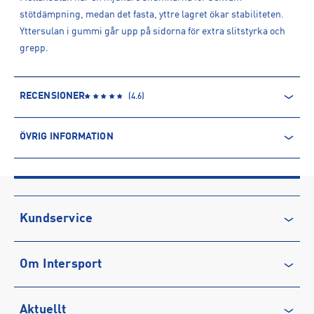
stötdämpning, medan det fasta, yttre lagret ökar stabiliteten.
Yttersulan i gummi går upp på sidorna för extra slitstyrka och
grepp.
RECENSIONER
(
4.6
)
ÖVRIG INFORMATION
ARTIKELINFORMATION
Produktnummer: 1575900
Leverantörens produktnummer: FJ7126
Artikelnummer: 157590001-BLACK/WHITE
Kundservice
Sporter:
Träning
Kontakta oss
Tillverkare
:
Nike Sweden AB
Om Intersport
Vanliga frågor & svar
Tillverkaradress
:
Colosseum 1, 1213 NL, Hilversum, NL
Kontakt tillverkare
:
Product.Safety.EMEA@nike.com
Återkallelse
Club INTERSPORT
Aktuellt
Köpvillkor