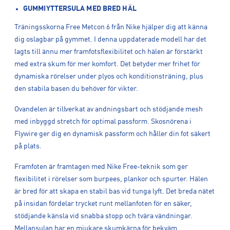
GUMMIYTTERSULA MED BRED HÄL
Träningsskorna Free Metcon 6 från Nike hjälper dig att känna
dig oslagbar på gymmet. I denna uppdaterade modell har det
lagts till ännu mer framfotsflexibilitet och hälen är förstärkt
med extra skum för mer komfort. Det betyder mer frihet för
dynamiska rörelser under plyos och konditionsträning, plus
den stabila basen du behöver för vikter.
Ovandelen är tillverkat av andningsbart och stödjande mesh
med inbyggd stretch för optimal passform. Skosnörena i
Flywire ger dig en dynamisk passform och håller din fot säkert
på plats.
Framfoten är framtagen med Nike Free-teknik som ger
flexibilitet i rörelser som burpees, plankor och spurter. Hälen
är bred för att skapa en stabil bas vid tunga lyft. Det breda nätet
på insidan fördelar trycket runt mellanfoten för en säker,
stödjande känsla vid snabba stopp och tvära vändningar.
Mellansulan har en mjukare skumkärna för bekväm