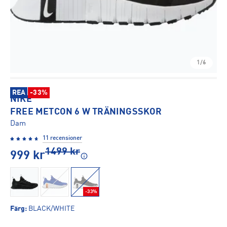
1/6
REA
-33%
NIKE
FREE METCON 6 W TRÄNINGSSKOR
Dam
11 recensioner
1499
kr
999
kr
-33%
Färg
:
BLACK/WHITE