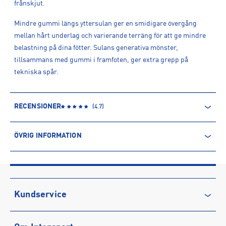
frånskjut.
Mindre gummi längs yttersulan ger en smidigare övergång
mellan hårt underlag och varierande terräng för att ge mindre
belastning på dina fötter. Sulans generativa mönster,
tillsammans med gummi i framfoten, ger extra grepp på
tekniska spår.
RECENSIONER
(
4.7
)
ÖVRIG INFORMATION
ARTIKELINFORMATION
Produktnummer: 1570365
Leverantörens produktnummer: DV3864
Artikelnummer: 157036509-BLACK/PHANTOM-VOLT ICE
Kundservice
Sporter:
Löpning
Kontakta oss
Tillverkare
:
Nike Sweden AB