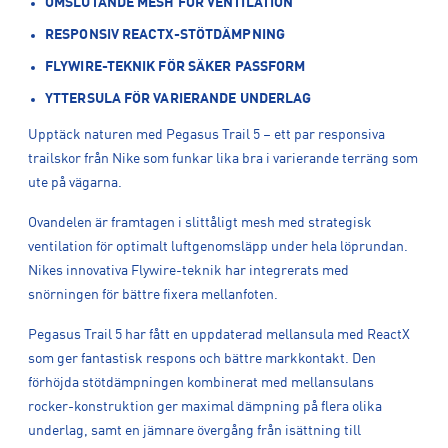
OMSLUTANDE MESH FÖR VENTILATION
RESPONSIV REACTX-STÖTDÄMPNING
FLYWIRE-TEKNIK FÖR SÄKER PASSFORM
YTTERSULA FÖR VARIERANDE UNDERLAG
Upptäck naturen med Pegasus Trail 5 – ett par responsiva
trailskor från Nike som funkar lika bra i varierande terräng som
ute på vägarna.
Ovandelen är framtagen i slittåligt mesh med strategisk
ventilation för optimalt luftgenomsläpp under hela löprundan.
Nikes innovativa Flywire-teknik har integrerats med
snörningen för bättre fixera mellanfoten.
Pegasus Trail 5 har fått en uppdaterad mellansula med ReactX
som ger fantastisk respons och bättre markkontakt. Den
förhöjda stötdämpningen kombinerat med mellansulans
rocker-konstruktion ger maximal dämpning på flera olika
underlag, samt en jämnare övergång från isättning till