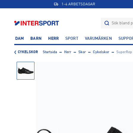
1-4 ARBETSDAGAR
DAM
BARN
HERR
SPORT
VARUMÄRKEN
SUPPO
CYKELSKOR
Startsida
Herr
Skor
Cykelskor
SuperRep 