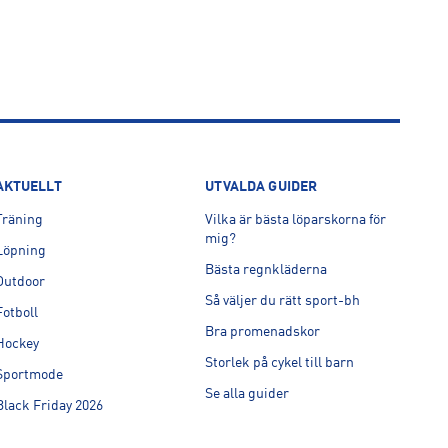
AKTUELLT
UTVALDA GUIDER
Träning
Vilka är bästa löparskorna för
mig?
Löpning
Bästa regnkläderna
Outdoor
Så väljer du rätt sport-bh
Fotboll
Bra promenadskor
Hockey
Storlek på cykel till barn
Sportmode
Se alla guider
Black Friday 2026