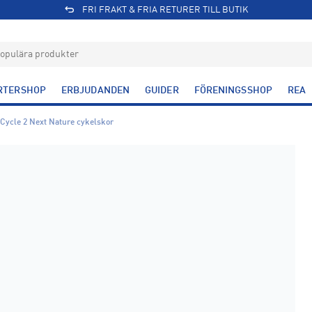
FRI FRAKT & FRIA RETURER TILL BUTIK
RTERSHOP
ERBJUDANDEN
GUIDER
FÖRENINGSSHOP
REA
Cycle 2 Next Nature cykelskor