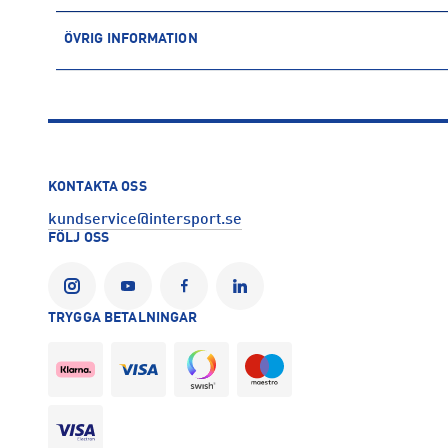
ÖVRIG INFORMATION
ARTIKELINFORMATION
Produktnummer: 1523246
Leverantörens produktnummer: DH3396
Artikelnummer: 152324601-BLACK/WHITE-ANTHRACITE-VOL
Sporter:
Cykel
KONTAKTA OSS
Tillverkare
:
Nike Sweden AB
kundservice@intersport.se
Tillverkaradress
:
Colosseum 1, 1213 NL, Hilversum, NL
FÖLJ OSS
Kontakt tillverkare
:
Product.Safety.EMEA@nike.com
TRYGGA BETALNINGAR