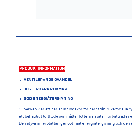
PRODUKTINFORMATION
VENTILERANDE OVANDEL
JUSTERBARA REMMAR
GOD ENERGIÅTERGIVNING
SuperRep 2 är ett par spinningskor för herr från Nike för all
ett behagligt luftflöde som håller fötterna svala. Förbättrade r
Den styva innerplattan ger optimal energiåtergivning och den e