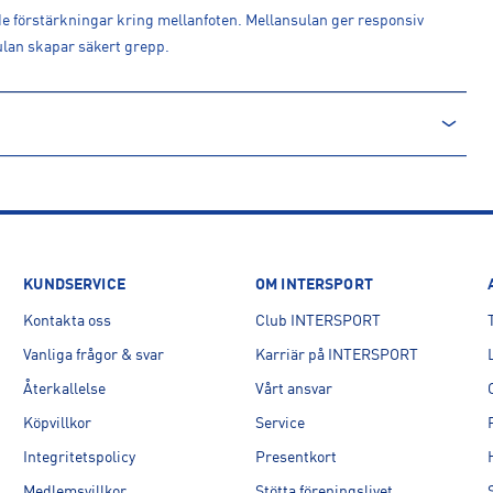
e förstärkningar kring mellanfoten. Mellansulan ger responsiv
lan skapar säkert grepp.
are
KUNDSERVICE
OM INTERSPORT
Kontakta oss
Club INTERSPORT
E
Vanliga frågor & svar
Karriär på INTERSPORT
Återkallelse
Vårt ansvar
Köpvillkor
Service
Integritetspolicy
Presentkort
Medlemsvillkor
Stötta föreningslivet