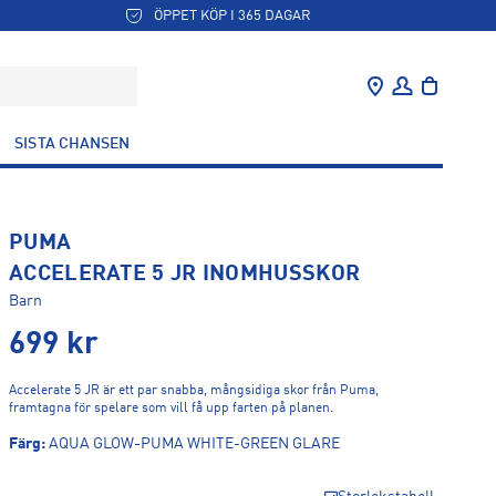
ÖPPET KÖP I 365 DAGAR
SISTA CHANSEN
PUMA
ACCELERATE 5 JR INOMHUSSKOR
Barn
699
kr
Accelerate 5 JR är ett par snabba, mångsidiga skor från Puma,
framtagna för spelare som vill få upp farten på planen.
Färg
:
AQUA GLOW-PUMA WHITE-GREEN GLARE