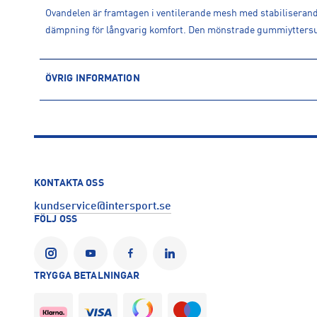
Ovandelen är framtagen i ventilerande mesh med stabiliserand
dämpning för långvarig komfort. Den mönstrade gummiyttersu
ÖVRIG INFORMATION
ARTIKELINFORMATION
Produktnummer: 1625796
Leverantörens produktnummer: 109019
Artikelnummer: 162579602-Aqua Glow-PUMA White-Green Gl
Sporter:
Träning
Innebandy
Handboll
Volleyboll
KONTAKTA OSS
Tillverkare
:
PUMA SE
kundservice@intersport.se
Tillverkaradress
:
PUMA Way 1, DE-91074 , Herzogenaurach, D
FÖLJ OSS
Kontakt tillverkare
:
www.puma.com
TRYGGA BETALNINGAR