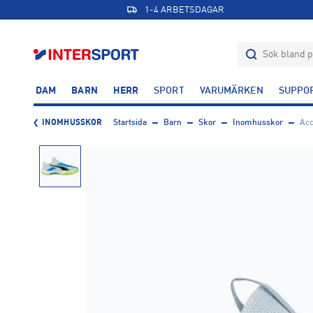
1-4 ARBETSDAGAR
DAM
BARN
HERR
SPORT
VARUMÄRKEN
SUPPO
INOMHUSSKOR
Startsida
Barn
Skor
Inomhusskor
Acc