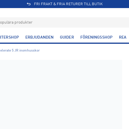
FRI FRAKT & FRIA RETURER TILL BUTIK
RTERSHOP
ERBJUDANDEN
GUIDER
FÖRENINGSSHOP
REA
elerate 5 JR inomhusskor