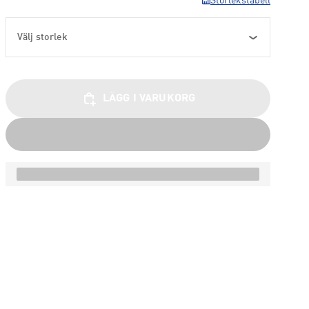
Storlekstabell
Välj storlek
LÄGG I VARUKORG