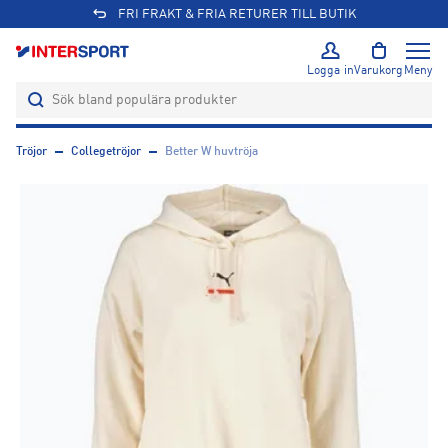
FRI FRAKT & FRIA RETURER TILL BUTIK
Logga in
Varukorg
Meny
Tröjor
Collegetröjor
Better W huvtröja