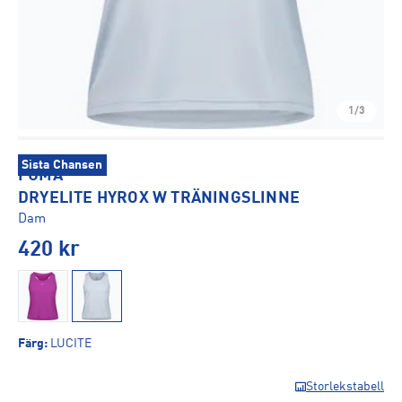
1/3
Sista Chansen
PUMA
DRYELITE HYROX W TRÄNINGSLINNE
Dam
420
kr
Färg
:
LUCITE
Storlekstabell