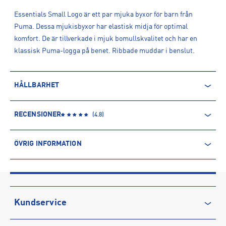
Essentials Small Logo är ett par mjuka byxor för barn från
Puma. Dessa mjukisbyxor har elastisk midja för optimal
komfort. De är tillverkade i mjuk bomullskvalitet och har en
klassisk Puma-logga på benet. Ribbade muddar i benslut.
HÅLLBARHET
ÅTERVUNNEN POLYESTER
RECENSIONER
(
4.8
)
Polyesterfibern är baserad på petroleum och kommer därmed
från en icke-förnyelsebar källa. Produkter producerade av
ÖVRIG INFORMATION
återvunnen polyester kommer däremot främst från PET-flaskor.
Processen innebär minskade utsläpp av koldioxid och mindre
ARTIKELINFORMATION
användning av vatten och kemikalier.
Produktnummer: 1585848
Leverantörens produktnummer: 684912
Läs mer om hur Intersport tar ansvar för människa och miljö
Artikelnummer: 158584801-PUMA Black
Kundservice
Sporter:
Sportswear
Kontakta oss