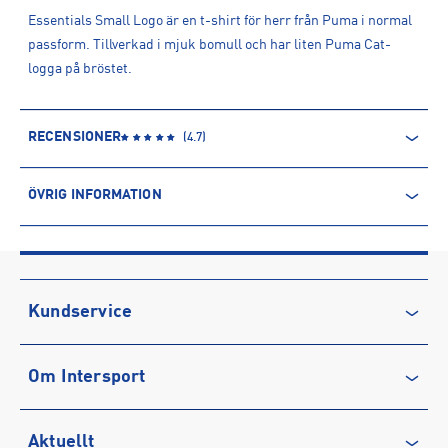
Essentials Small Logo är en t-shirt för herr från Puma i normal
passform. Tillverkad i mjuk bomull och har liten Puma Cat-
logga på bröstet.
RECENSIONER
(
4.7
)
ÖVRIG INFORMATION
ARTIKELINFORMATION
Produktnummer: 1587472
Leverantörens produktnummer: 682534
Artikelnummer: 158747204-New Navy
Kundservice
Sporter:
Sportswear
Kontakta oss
Tillverkare
:
PUMA SE
Om Intersport
Vanliga frågor & svar
Tillverkaradress
:
PUMA Way 1, DE-91074 , Herzogenaurach, DE
Kontakt tillverkare
:
www.puma.com
Återkallelse
Club INTERSPORT
Aktuellt
Köpvillkor