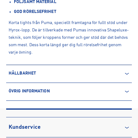
FÖLJSAMT MATERIAL
GOD RÖRELSEFRIHET
Korta tights från Puma, speciellt framtagna för fullt stöd under
Hyrox-lopp. De är tillverkade med Pumas innovativa Shapeluxe-
teknik, som följer kroppens former och ger stöd där det behövs
som mest. Dess korta längd ger dig full rörelsefrihet genom
varje övning.
HÅLLBARHET
ÅTERVUNNEN POLYESTER
ÖVRIG INFORMATION
Polyesterfibern är baserad på petroleum och kommer därmed
ARTIKELINFORMATION
från en icke-förnyelsebar källa. Produkter producerade av
Produktnummer: 1598324
återvunnen polyester kommer däremot främst från PET-flaskor.
Leverantörens produktnummer: 528163
Processen innebär minskade utsläpp av koldioxid och mindre
Artikelnummer: 159832401-Ruby Shimmer
användning av vatten och kemikalier.
Kundservice
Sporter:
Träning