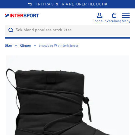
FRI FRAKT & FRIA RETURER TILL BUTIK
Logga in
Varukorg
Meny
Skor
Kängor
Snowbae W vinterkängor