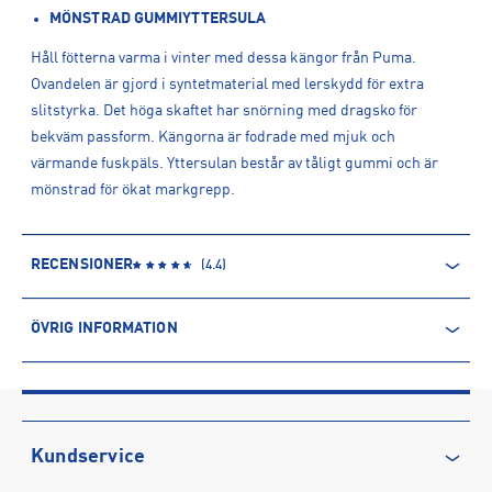
MÖNSTRAD GUMMIYTTERSULA
Håll fötterna varma i vinter med dessa kängor från Puma.
Ovandelen är gjord i syntetmaterial med lerskydd för extra
slitstyrka. Det höga skaftet har snörning med dragsko för
bekväm passform. Kängorna är fodrade med mjuk och
värmande fuskpäls. Yttersulan består av tåligt gummi och är
mönstrad för ökat markgrepp.
RECENSIONER
(
4.4
)
ÖVRIG INFORMATION
ARTIKELINFORMATION
Produktnummer: 1550842
Leverantörens produktnummer: 393920
Artikelnummer: 155084201-PUMA Black-Shadow Gray
Kundservice
Sporter:
Sportswear