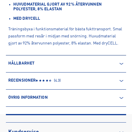
HUVUDMATERIAL GJORT AV 92% ÅTERVUNNEN
POLYESTER, 8% ELASTAN
MED DRYCELL
Träningsbyxa i funktionsmaterial för bästa fukttransport. Smal
passform med resår i midjan med snörning. Huvudmaterial
gjort av 92% återvunnen polyester, 8% elastan. Med dryCELL.
HÅLLBARHET
ÅTERVUNNEN POLYESTER
RECENSIONER
(
4.3
)
Polyesterfibern är baserad på petroleum och kommer därmed
från en icke-förnyelsebar källa. Produkter producerade av
ÖVRIG INFORMATION
återvunnen polyester kommer däremot främst från PET-flaskor.
Processen innebär minskade utsläpp av koldioxid och mindre
ARTIKELINFORMATION
användning av vatten och kemikalier.
Produktnummer: 1566053
Leverantörens produktnummer: 659037
Läs mer om hur Intersport tar ansvar för människa och miljö
Artikelnummer: 156605302-PUMA Navy-PUMA White