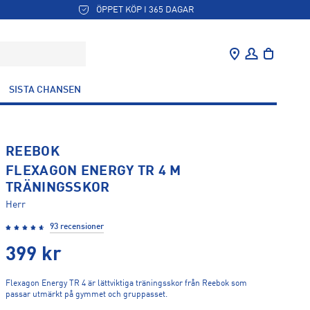
ÖPPET KÖP I 365 DAGAR
SISTA CHANSEN
REEBOK
FLEXAGON ENERGY TR 4 M
TRÄNINGSSKOR
Herr
93 recensioner
399
kr
Flexagon Energy TR 4 är lättviktiga träningsskor från Reebok som
passar utmärkt på gymmet och gruppasset.