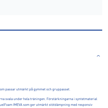
k som passar utmärkt på gymmet och gruppasset.
erna svala under hela träningen. Förstärkningarna i syntetmaterial
 i FuelFoam IMEVA som ger utmärkt stötdämpning med responsiv