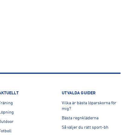
AKTUELLT
UTVALDA GUIDER
Träning
Vilka är bästa löparskorna för
mig?
Löpning
Bästa regnkläderna
Outdoor
Så väljer du rätt sport-bh
Fotboll