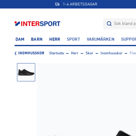
1-4 ARBETSDAGAR
DAM
BARN
HERR
SPORT
VARUMÄRKEN
SUPPO
INOMHUSSKOR
Startsida
Herr
Skor
Inomhusskor
Fle