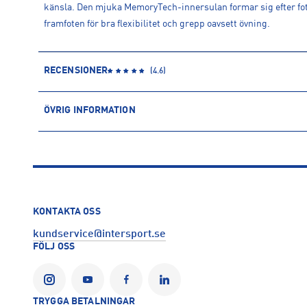
känsla. Den mjuka MemoryTech-innersulan formar sig efter fot
framfoten för bra flexibilitet och grepp oavsett övning.
RECENSIONER
(
4.6
)
ÖVRIG INFORMATION
ARTIKELINFORMATION
Produktnummer: 1550790
Leverantörens produktnummer: M0033357
Artikelnummer: 155079001-CBLACK/CDGRY7
Sporter:
Träning
KONTAKTA OSS
Tillverkare
:
GB Brands Europe LTD
kundservice@intersport.se
Tillverkaradress
:
Batra Group - Arthur Stanley House, 52 Tot
FÖLJ OSS
Kontakt tillverkare
:
jonathan.bond@gb-brands.com
TRYGGA BETALNINGAR