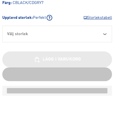
Färg
:
CBLACK/CDGRY7
Upplevd storlek
:
Perfekt
Storlekstabell
Välj storlek
LÄGG I VARUKORG