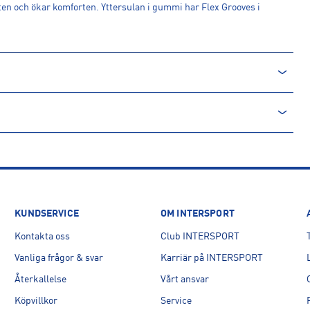
en och ökar komforten. Yttersulan i gummi har Flex Grooves i
KUNDSERVICE
OM INTERSPORT
Kontakta oss
Club INTERSPORT
tenham Street, W1T 4RN, London, UK
Vanliga frågor & svar
Karriär på INTERSPORT
Återkallelse
Vårt ansvar
Köpvillkor
Service