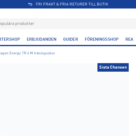
FRI FRAKT & FRIA RETURER TILL BUTIK
RTERSHOP
ERBJUDANDEN
GUIDER
FÖRENINGSSHOP
REA
xagon Energy TR 4 M träningsskor
Sista Chansen