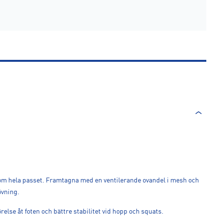
om hela passet. Framtagna med en ventilerande ovandel i mesh och
övning.
else åt foten och bättre stabilitet vid hopp och squats.