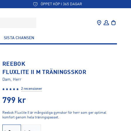
ÖPPET KÖP I 365 DAGAR
SISTA CHANSEN
REEBOK
FLUXLITE II M TRÄNINGSSKOR
Dam, Herr
2 recensioner
799
kr
Reebok Fluxlite II är mångsidiga gymskor för herr som ger optimal
komfort genom hela träningspasset.