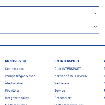
KUNDSERVICE
OM INTERSPORT
Kontakta oss
Club INTERSPORT
tenham Street, W1T 4RN, London, UK
Vanliga frågor & svar
Karriär på INTERSPORT
Återkallelse
Vårt ansvar
Köpvillkor
Service
Integritetspolicy
Presentkort