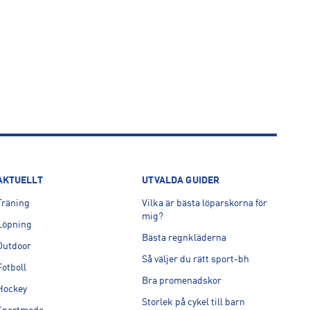
AKTUELLT
UTVALDA GUIDER
Träning
Vilka är bästa löparskorna för
mig?
Löpning
Bästa regnkläderna
Outdoor
Så väljer du rätt sport-bh
Fotboll
Bra promenadskor
Hockey
Storlek på cykel till barn