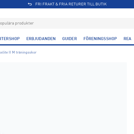
FRI FRAKT & FRIA RETURER TILL BUTIK
RTERSHOP
ERBJUDANDEN
GUIDER
FÖRENINGSSHOP
REA
uxlite II M träningsskor