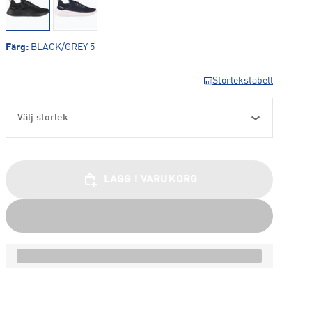
Färg
:
BLACK/GREY 5
Storlekstabell
Välj storlek
LÄGG I VARUKORG