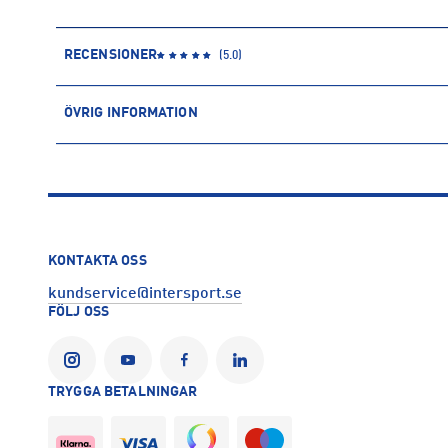
RECENSIONER
(
5.0
)
ÖVRIG INFORMATION
ARTIKELINFORMATION
Produktnummer: 1615072
Leverantörens produktnummer: M0250443
Artikelnummer: 161507201-BLACK/GREY 5
Sporter:
Träning
KONTAKTA OSS
Tillverkare
:
GB Brands Europe LTD
kundservice@intersport.se
Tillverkaradress
:
Batra Group - Arthur Stanley House, 52 Tot
FÖLJ OSS
Kontakt tillverkare
:
jonathan.bond@gb-brands.com
TRYGGA BETALNINGAR