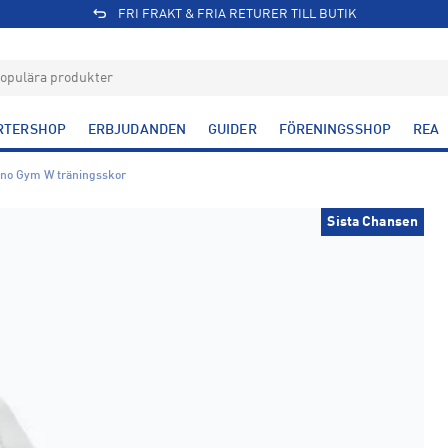
FRI FRAKT & FRIA RETURER TILL BUTIK
RTERSHOP
ERBJUDANDEN
GUIDER
FÖRENINGSSHOP
REA
no Gym W träningsskor
Sista Chansen