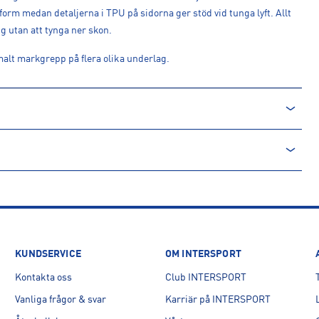
rm medan detaljerna i TPU på sidorna ger stöd vid tunga lyft. Allt
 utan att tynga ner skon.
malt markgrepp på flera olika underlag.
E
KUNDSERVICE
OM INTERSPORT
Kontakta oss
Club INTERSPORT
tenham Street, W1T 4RN, London, UK
Vanliga frågor & svar
Karriär på INTERSPORT