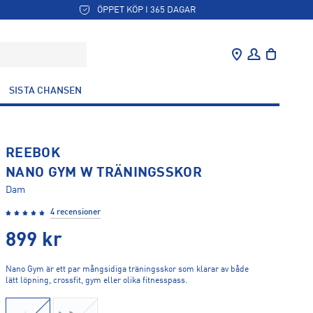
ÖPPET KÖP I 365 DAGAR
SISTA CHANSEN
REEBOK
NANO GYM W TRÄNINGSSKOR
Dam
4 recensioner
899
kr
Nano Gym är ett par mångsidiga träningsskor som klarar av både
lätt löpning, crossfit, gym eller olika fitnesspass.