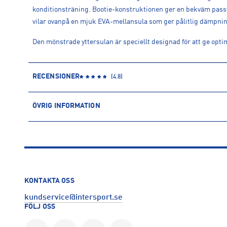
konditionsträning. Bootie-konstruktionen ger en bekväm passfo
vilar ovanpå en mjuk EVA-mellansula som ger pålitlig dämpning
Den mönstrade yttersulan är speciellt designad för att ge opti
RECENSIONER
(
4.8
)
ÖVRIG INFORMATION
ARTIKELINFORMATION
Produktnummer: 1615076
Leverantörens produktnummer: W0244690
Artikelnummer: 161507601-FTWR WHITE/BLACK/DIGITAL LIM
Sporter:
Träning
KONTAKTA OSS
Tillverkare
:
GB Brands Europe LTD
kundservice@intersport.se
Tillverkaradress
:
Batra Group - Arthur Stanley House, 52 Tot
FÖLJ OSS
Kontakt tillverkare
:
jonathan.bond@gb-brands.com