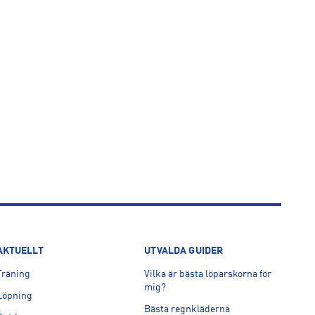
AKTUELLT
UTVALDA GUIDER
Träning
Vilka är bästa löparskorna för
mig?
Löpning
Bästa regnkläderna