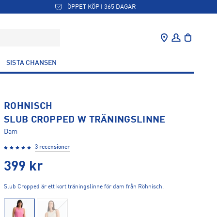
ÖPPET KÖP I 365 DAGAR
SISTA CHANSEN
RÖHNISCH
SLUB CROPPED W TRÄNINGSLINNE
Dam
3 recensioner
399
kr
Slub Cropped är ett kort träningslinne för dam från Röhnisch.