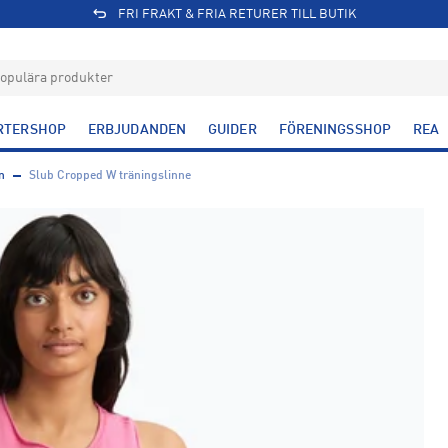
FRI FRAKT & FRIA RETURER TILL BUTIK
RTERSHOP
ERBJUDANDEN
GUIDER
FÖRENINGSSHOP
REA
n
Slub Cropped W träningslinne