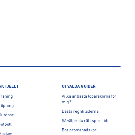
AKTUELLT
UTVALDA GUIDER
Träning
Vilka är bästa löparskorna för
mig?
Löpning
Bästa regnkläderna
Outdoor
Så väljer du rätt sport-bh
Fotboll
Bra promenadskor
Hockey