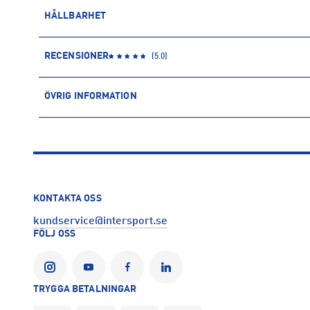
HÅLLBARHET
ÅTERVUNNEN POLYESTER
RECENSIONER
(
5.0
)
Polyesterfibern är baserad på petroleum och kommer därmed f
återvunnen polyester kommer däremot främst från PET-flaskor
ÖVRIG INFORMATION
användning av vatten och kemikalier.
ARTIKELINFORMATION
Läs mer om hur Intersport tar ansvar för människa och miljö
Produktnummer: 1587146
Leverantörens produktnummer: 112276
Artikelnummer: 158714601-Carmine Rose
Sporter:
Träning
Yoga
KONTAKTA OSS
Tillverkare
:
Röhnisch Sportswear AB
kundservice@intersport.se
Tillverkaradress
:
Virkesvägen 1A, 120 30, Stockholm, SE
FÖLJ OSS
Kontakt tillverkare
:
info@rohnisch.se
TRYGGA BETALNINGAR