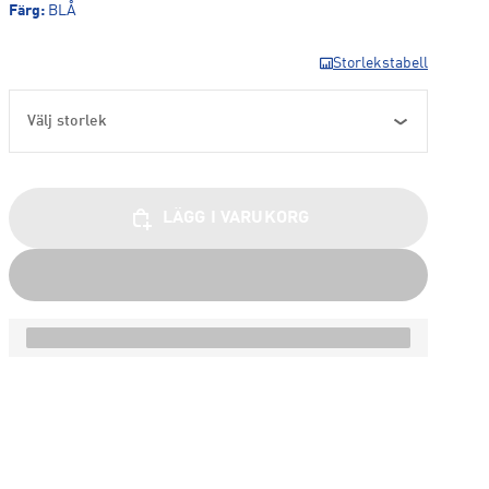
Färg
:
BLÅ
Storlekstabell
Välj storlek
LÄGG I VARUKORG