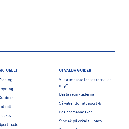
AKTUELLT
UTVALDA GUIDER
Träning
Vilka är bästa löparskorna för
mig?
Löpning
Bästa regnkläderna
Outdoor
Så väljer du rätt sport-bh
Fotboll
Bra promenadskor
Hockey
Storlek på cykel till barn
Sportmode