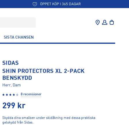
ÖPPET KÖP I 365 DAGAR
SISTA CHANSEN
SIDAS
SHIN PROTECTORS XL 2-PACK
BENSKYDD
Herr, Dam
8 recensioner
299
kr
Skydda dina smalben under skidåkning med dessa praktiska
gelskydd från Sidas.