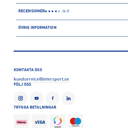
RECENSIONER
(
4.1
)
ÖVRIG INFORMATION
ARTIKELINFORMATION
Produktnummer: 1560924
Leverantörens produktnummer: ASKINSHINPROTXL16
Artikelnummer: 156092401-Blå
Sporter:
Alpint
KONTAKTA OSS
Tillverkare
:
Scantrade Scandinavia AB
kundservice@intersport.se
Tillverkaradress
:
Dalstigen 6 Fotåsen, 523 45, Ulricehamn, SE
FÖLJ OSS
Kontakt tillverkare
:
https://scantrade.se/
TRYGGA BETALNINGAR