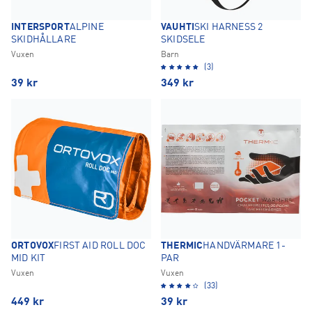
INTERSPORT
ALPINE
VAUHTI
SKI HARNESS 2
SKIDHÅLLARE
SKIDSELE
Vuxen
Barn
(3)
39
kr
349
kr
ORTOVOX
FIRST AID ROLL DOC
THERMIC
HANDVÄRMARE 1-
MID KIT
PAR
Vuxen
Vuxen
(33)
449
kr
39
kr