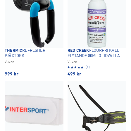
THERMIC
REFRESHER
RED CREEK
FLOURFRI KALL
PJÄXTORK
FLYTANDE 80ML GLIDVALLA
Vuxen
Vuxen
(4)
999
kr
499
kr