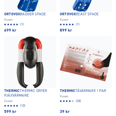
ORTOVOX
BADGER SPADE
ORTOVOX
BEAST SPADE
Vuxen
Vuxen
(1)
(1)
699
kr
899
kr
THERMIC
THERMIC DRYER
THERMIC
TÅVÄRMARE 1 PAR
PJÄXVÄRMARE
Vuxen
Vuxen
(28)
(10)
599
kr
39
kr