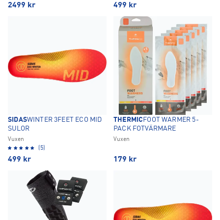
2499
kr
499
kr
SIDAS
WINTER 3FEET ECO MID
THERMIC
FOOT WARMER 5-
SULOR
PACK FOTVÄRMARE
Vuxen
Vuxen
(5)
499
kr
179
kr