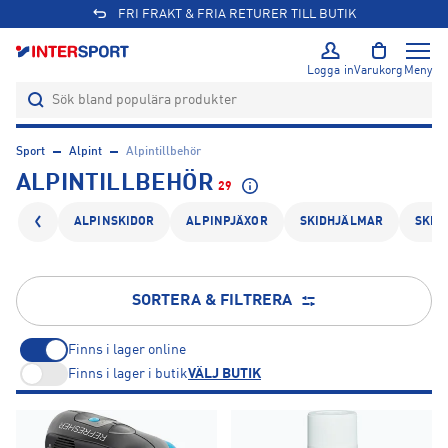
FRI FRAKT & FRIA RETURER TILL BUTIK
Logga in
Varukorg
Meny
Sport
Alpint
Alpintillbehör
ALPINTILLBEHÖR
29
ALPINSKIDOR
ALPINPJÄXOR
SKIDHJÄLMAR
SKID
SORTERA & FILTRERA
Finns i lager online
Finns i lager i butik
VÄLJ BUTIK