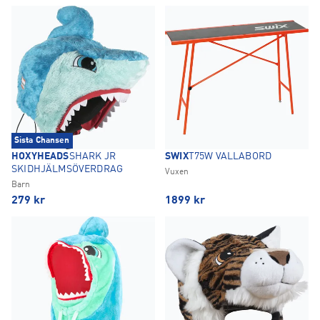
Sista Chansen
HOXYHEADS
SHARK JR
SWIX
T75W VALLABORD
SKIDHJÄLMSÖVERDRAG
Vuxen
Barn
279
kr
1899
kr