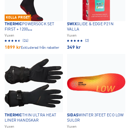
KOLLA PRISET
THERMIC
POWERSOCK SET
SWIX
GLIDE & EDGE P21N
FIRST + 1200
VALLA
VÄRMESTRUMPOR
Vuxen
Vuxen
(24)
(2)
1899
kr
349
kr
Exkluderad från rabatter
THERMIC
THIN ULTRA HEAT
SIDAS
WINTER 3FEET ECO LOW
LINER HANDSKAR
SULOR
Vuxen
Vuxen