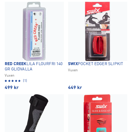
RED CREEK
LILA FLOURFRI 140
SWIX
POCKET EDGER SLIPKIT
GR GLIDVALLA
Vuxen
Vuxen
(1)
499
kr
449
kr