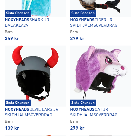
Sista Chansen
Sista Chansen
HOXYHEADS
SHARK JR
HOXYHEADS
TIGER JR
BALAKLAVA
SKIDHJÄLMSÖVERDRAG
Barn
Barn
349
kr
279
kr
Sista Chansen
Sista Chansen
HOXYHEADS
DEVIL EARS JR
HOXYHEADS
CAT JR
SKIDHJÄLMSÖVERDRAG
SKIDHJÄLMSÖVERDRAG
Barn
Barn
139
kr
279
kr