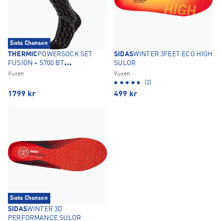
Sista Chansen
THERMIC
POWERSOCK SET
SIDAS
WINTER 3FEET ECO HIGH
FUSION + S700 BT
SULOR
VÄRMESTRUMPOR
Vuxen
Vuxen
(2)
1799
kr
499
kr
Sista Chansen
SIDAS
WINTER 3D
PERFORMANCE SULOR