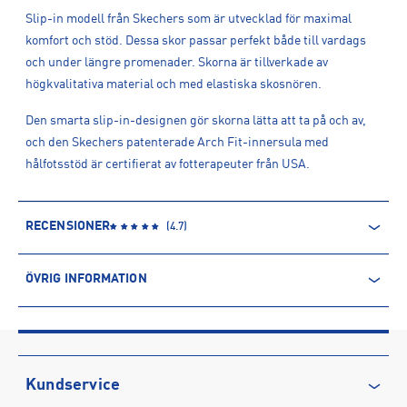
Slip-in modell från Skechers som är utvecklad för maximal
komfort och stöd. Dessa skor passar perfekt både till vardags
och under längre promenader. Skorna är tillverkade av
högkvalitativa material och med elastiska skosnören.
Den smarta slip-in-designen gör skorna lätta att ta på och av,
och den Skechers patenterade Arch Fit-innersula med
hålfotsstöd är certifierat av fotterapeuter från USA.
RECENSIONER
(
4.7
)
ÖVRIG INFORMATION
ARTIKELINFORMATION
Produktnummer: 1568329
Leverantörens produktnummer: 216601
Artikelnummer: 156832902-Tauper
Kundservice
Sporter:
Walking