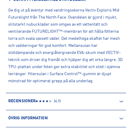
Ge dig ut på äventyr med vandringsskorna Vectiv Exploris Mid
Futurelight från The North Face. Ovandelen är gjord i mjukt,
slitstarkt nubuckläder som omges av ett vattentätt och
ventilerande FUTURELIGHT™-membran för att hålla fötterna
torra och svala oavsett väder. Det medelhöga skaftet har mesh
och vadderingar för god komfort. Mellansulan har
stötdämpande och energiåtergivande EVA-skum med VECTIV-
teknik som driver dig framåt och hjälper dig att orka längre. 3D
TPU-plattan under foten ger extra stabilitet och stöd i ojämna
terränger. Yttersulan i Surface Control™-gummi är djupt
mönstrad för optimerat grepp på alla underlag.
RECENSIONER
(
4.1
)
ÖVRIG INFORMATION
ARTIKELINFORMATION