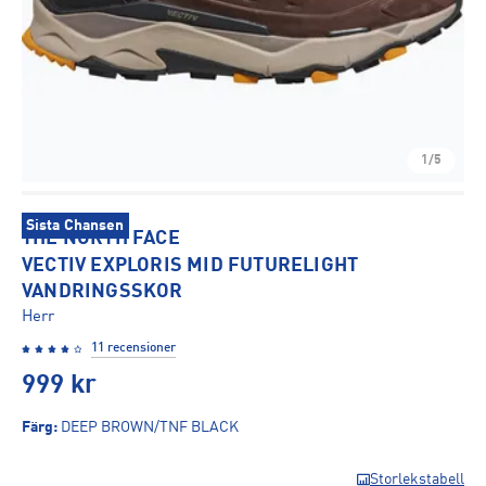
1/5
Sista Chansen
THE NORTH FACE
VECTIV EXPLORIS MID FUTURELIGHT
VANDRINGSSKOR
Herr
11 recensioner
999
kr
Färg
:
DEEP BROWN/TNF BLACK
Storlekstabell