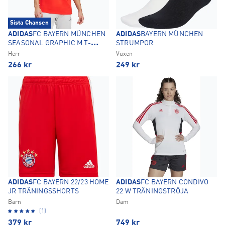
Sista Chansen
ADIDAS
FC BAYERN MÜNCHEN
ADIDAS
BAYERN MÜNCHEN
SEASONAL GRAPHIC M T-
STRUMPOR
SHIRT
Herr
Vuxen
266
kr
249
kr
ADIDAS
FC BAYERN 22/23 HOME
ADIDAS
FC BAYERN CONDIVO
JR TRÄNINGSSHORTS
22 W TRÄNINGSTRÖJA
Barn
Dam
(1)
379
kr
749
kr