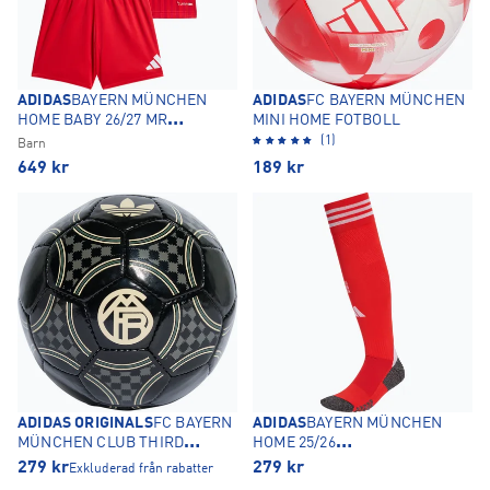
ADIDAS
BAYERN MÜNCHEN
ADIDAS
FC BAYERN MÜNCHEN
HOME BABY 26/27 MR
MINI HOME FOTBOLL
MATCHSTÄLL
(1)
Barn
649
kr
189
kr
ADIDAS ORIGINALS
FC BAYERN
ADIDAS
BAYERN MÜNCHEN
MÜNCHEN CLUB THIRD
HOME 25/26
FOTBOLL
FOTBOLLSSTRUMPOR
279
kr
279
kr
Exkluderad från rabatter