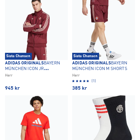
Sista Chansen
Sista Chansen
ADIDAS ORIGINALS
BAYERN
ADIDAS ORIGINALS
BAYERN
MÜNCHEN ICON JR
MÜNCHEN ICON M SHORTS
TRÄNINGSJACKA
Herr
Herr
(1)
945
kr
385
kr