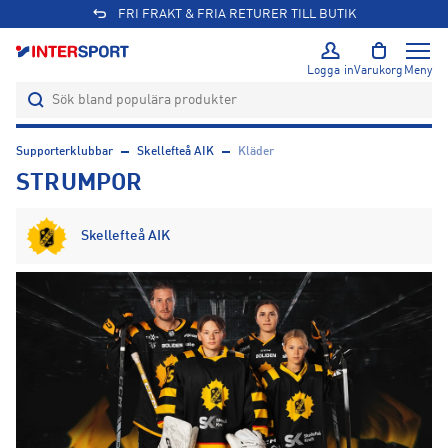
FRI FRAKT & FRIA RETURER TILL BUTIK
Logga in
Varukorg
Meny
Supporterklubbar
Skellefteå AIK
Kläder
STRUMPOR
Skellefteå AIK