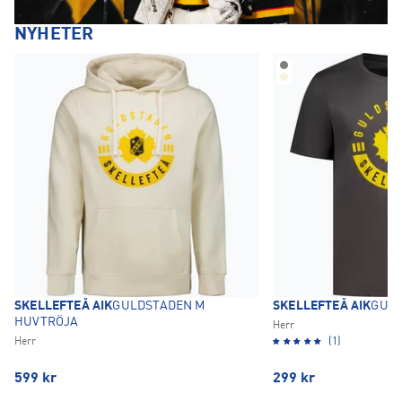
NYHETER
SKELLEFTEÅ AIK
GULDSTADEN M
SKELLEFTEÅ AIK
GULD
HUVTRÖJA
Herr
Herr
(1)
599
kr
299
kr