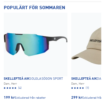
POPULÄRT FÖR SOMMAREN
SKELLEFTEÅ AIK
SOLGLASÖGON SPORT
SKELLEFTEÅ AIK
DAD 
Dam, Herr
Dam, Herr
(4)
(1)
199
kr
299
kr
Exkluderad från rabatter
Exkluderad från r