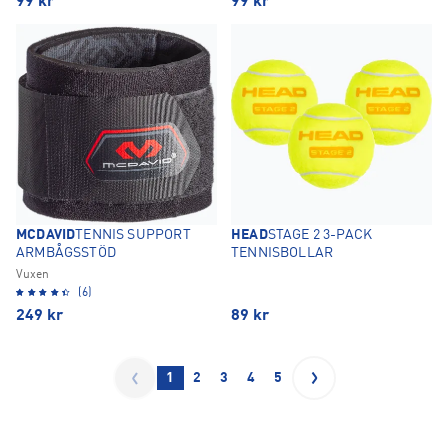
99
kr
99
kr
MCDAVID
TENNIS SUPPORT
HEAD
STAGE 2 3-PACK
ARMBÅGSSTÖD
TENNISBOLLAR
Vuxen
(6)
249
kr
89
kr
1
2
3
4
5