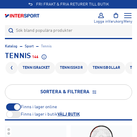
L BUTIK
Logga in
Varukorg
Meny
Katalog
Sport
Tennis
TENNIS
146
TENNISRACKET
TENNISSKOR
TENNISBOLLAR
TEN
SORTERA & FILTRERA
Finns i lager online
Finns i lager i butik
VÄLJ BUTIK