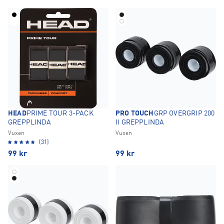
HEAD
PRIME TOUR 3-PACK
PRO TOUCH
GRP OVERGRIP 200
GREPPLINDA
II GREPPLINDA
Vuxen
Vuxen
(31)
99
kr
99
kr