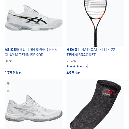
ASICS
SOLUTION SPEED FF 4
HEAD
TI RADICAL ELITE 22
CLAY M TENNISSKOR
TENNISRACKET
Herr
Vuxen
(7)
1799
kr
499
kr