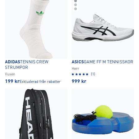
ADIDAS
TENNIS CREW
ASICS
GAME FF M TENNISSKOR
STRUMPOR
Herr
Vuxen
(1)
199
kr
999
kr
Exkluderad från rabatter