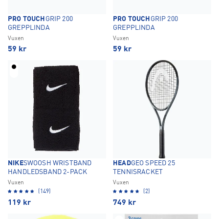
PRO TOUCH
GRIP 200
PRO TOUCH
GRIP 200
GREPPLINDA
GREPPLINDA
Vuxen
Vuxen
59
kr
59
kr
NIKE
SWOOSH WRISTBAND
HEAD
GEO SPEED 25
HANDLEDSBAND 2-PACK
TENNISRACKET
Vuxen
Vuxen
(149)
(2)
119
kr
749
kr