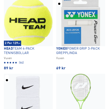
2 För 129:-
HEAD
TEAM 4-PACK
YONEX
POWER GRIP 3-PACK
TENNISBOLLAR
GREPPLINDA
Vuxen
Vuxen
(64)
89
kr
69
kr