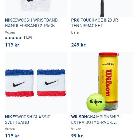
NIKE
SWOOSH WRISTBAND
PRO TOUCH
ACE II 23 JR
HANDLEDSBAND 2-PACK
TENNISRACKET
Vuxen
Barn
(149)
119
kr
249
kr
NIKE
SWOOSH CLASSIC
WILSON
CHAMPIONSHIP
SVETTBAND
EXTRA DUTY 3-PACK
TENNISBOLLAR
Vuxen
Vuxen
119
kr
99
kr