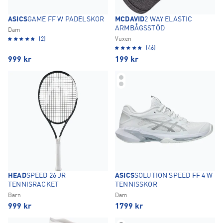
ASICS
GAME FF W PADELSKOR
MCDAVID
2 WAY ELASTIC
ARMBÅGSSTÖD
Dam
(2)
Vuxen
(46)
999
kr
199
kr
HEAD
SPEED 26 JR
ASICS
SOLUTION SPEED FF 4 W
TENNISRACKET
TENNISSKOR
Barn
Dam
999
kr
1799
kr