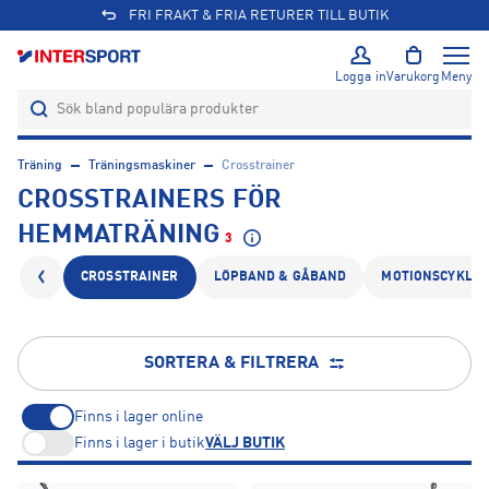
FRI FRAKT & FRIA RETURER TILL BUTIK
Logga in
Varukorg
Meny
Träning
Träningsmaskiner
Crosstrainer
CROSSTRAINERS FÖR
HEMMATRÄNING
3
CROSSTRAINER
LÖPBAND & GÅBAND
MOTIONSCYKLA
SORTERA & FILTRERA
Finns i lager online
Finns i lager i butik
VÄLJ BUTIK