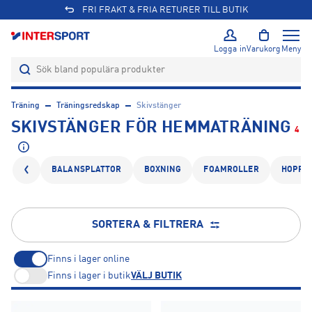
FRI FRAKT & FRIA RETURER TILL BUTIK
Logga in
Varukorg
Meny
Träning
Träningsredskap
Skivstänger
SKIVSTÄNGER FÖR HEMMATRÄNING
4
BALANSPLATTOR
BOXNING
FOAMROLLER
HOPPR
SORTERA & FILTRERA
Finns i lager online
Finns i lager i butik
VÄLJ BUTIK