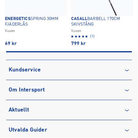
ENERGETICS
SPRING 30MM
CASALL
BARBELL 170CM
FJÄDERLÅS
SKIVSTÅNG
Vuxen
Vuxen
(1)
69
kr
799
kr
Kundservice
Kontakta oss
Om Intersport
Vanliga frågor & svar
Återkallelse
Club INTERSPORT
Aktuellt
Köpvillkor
Karriär på INTERSPORT
Integritetspolicy
Vårt ansvar
Träning
Utvalda Guider
Medlemsvillkor
Service
Löpning