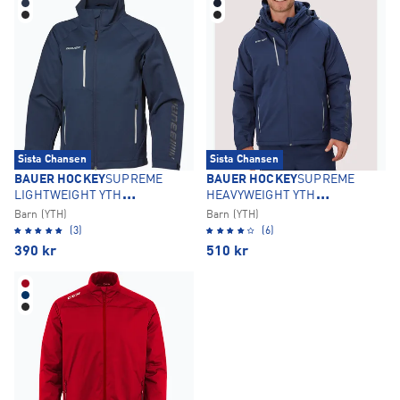
Sista Chansen
Sista Chansen
BAUER HOCKEY
SUPREME
BAUER HOCKEY
SUPREME
LIGHTWEIGHT YTH
HEAVYWEIGHT YTH
SKALJACKA
ÖVERDRAGSJACKA
Barn (YTH)
Barn (YTH)
(3)
(6)
390
kr
510
kr