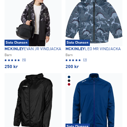
Sista Chansen
Sista Chansen
MCKINLEY
EVAN JR VINDJACKA
MCKINLEY
LEO MR VINDJACKA
Barn
Barn
(5)
(2)
250
kr
200
kr
Sista Chansen