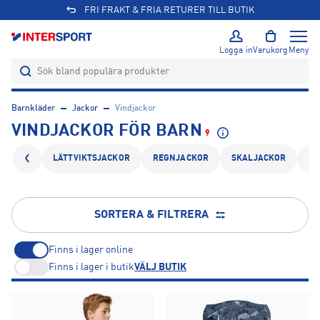
FRI FRAKT & FRIA RETURER TILL BUTIK
Logga in
Varukorg
Meny
Barnkläder
Jackor
Vindjackor
VINDJACKOR FÖR BARN
9
LÄTTVIKTSJACKOR
REGNJACKOR
SKALJACKOR
VÅ
SORTERA & FILTRERA
Finns i lager online
Finns i lager i butik
VÄLJ BUTIK