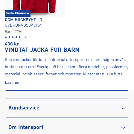
Sista Chansen
CCM HOCKEY
HD JR
ÖVERDRAGSJACKA
Barn (YTH)
(9)
430
kr
VINDTÄT JACKA FÖR BARN
Köp vindjackor för barn online på intersport.se eller i någon av våra
butiker runt om i Sverige. Vi har jackor i flera modeller, passformer,
material, prisklasser, färger och mönster. Allt för att ni ska hitta
den perfekta jackan till era barn. Är ni ute efter en kvalitativ jacka
Läs mer
eller märkesjacka är det hit ni ska komma, vi har flera av
marknadens mest kända varumärken. Till exempel barnjackor från
adidas
,
Nike
,
McKinley
,
Helly Hansen
och
8848
.
Kundservice
BARNJACKOR PÅ REA
Kontakta oss
Efter varje årstid vill vi göra plats för nyheter och har därför stor rea
Om Intersport
Vanliga frågor & svar
på föregående säsongs jackor. Då kan du som är ute efter en billig