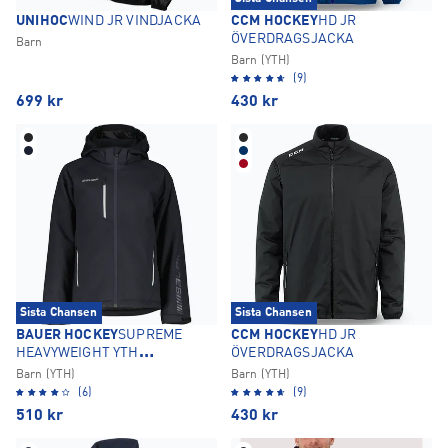
UNIHOC
WIND JR VINDJACKA
CCM HOCKEY
HD JR
ÖVERDRAGSJACKA
Barn
Barn (YTH)
(9)
699
kr
430
kr
Sista Chansen
Sista Chansen
BAUER HOCKEY
SUPREME
CCM HOCKEY
HD JR
HEAVYWEIGHT YTH
ÖVERDRAGSJACKA
ÖVERDRAGSJACKA
Barn (YTH)
Barn (YTH)
(6)
(9)
510
kr
430
kr