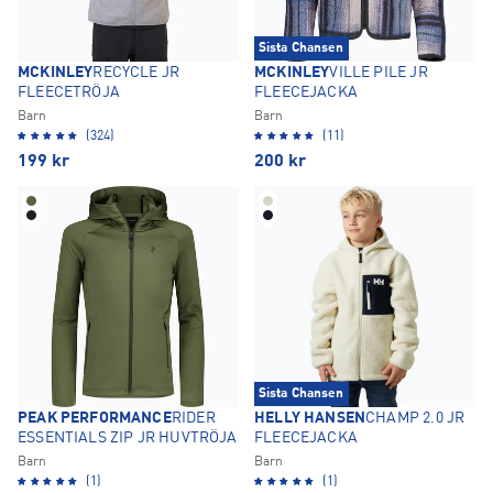
Sista Chansen
MCKINLEY
RECYCLE JR
MCKINLEY
VILLE PILE JR
FLEECETRÖJA
FLEECEJACKA
Barn
Barn
(324)
(11)
199
kr
200
kr
Sista Chansen
PEAK PERFORMANCE
RIDER
HELLY HANSEN
CHAMP 2.0 JR
ESSENTIALS ZIP JR HUVTRÖJA
FLEECEJACKA
Barn
Barn
(1)
(1)