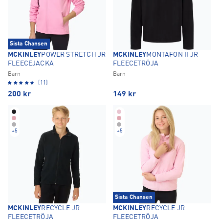
Sista Chansen
MCKINLEY
POWER STRETCH JR
MCKINLEY
MONTAFON II JR
FLEECEJACKA
FLEECETRÖJA
Barn
Barn
(11)
200
kr
149
kr
+
5
+
5
Sista Chansen
MCKINLEY
RECYCLE JR
MCKINLEY
RECYCLE JR
FLEECETRÖJA
FLEECETRÖJA