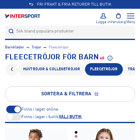
FRI FRAKT & FRIA RETURER TILL BUTIK
Logga in
Varukorg
Meny
Barnkläder
Tröjor
Fleecetröjor
FLEECETRÖJOR FÖR BARN
40
HUVTRÖJOR & COLLEGETRÖJOR
FLEECETRÖJOR
TRÄNI
SORTERA & FILTRERA
Finns i lager online
Finns i lager i butik
VÄLJ BUTIK