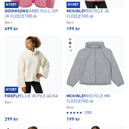
NYHET
NYHET
DIDRIKSONS
GIBBS FULL-ZIP
MCKINLEY
RECYCLE JR
JR FLEECETRÖJA
FLEECETRÖJA
Barn
Barn
499
kr
199
kr
+
3
NYHET
FIREFLY
ELLIE JR PILEJACKA
MCKINLEY
RECYCLE MR
FLEECETRÖJA
Barn
Barn
(200)
299
kr
199
kr