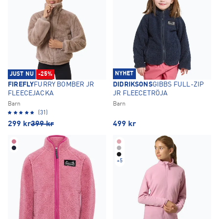
NYHET
JUST NU
-25%
FIREFLY
FURRY BOMBER JR
DIDRIKSONS
GIBBS FULL-ZIP
FLEECEJACKA
JR FLEECETRÖJA
Barn
Barn
(31)
299
kr
399
kr
499
kr
+
5