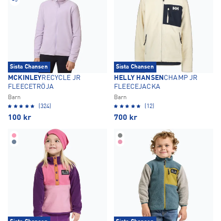
+
5
Sista Chansen
Sista Chansen
MCKINLEY
RECYCLE JR
HELLY HANSEN
CHAMP JR
FLEECETRÖJA
FLEECEJACKA
Barn
Barn
(324)
(12)
100
kr
700
kr