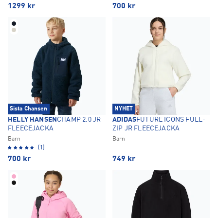
1299
kr
700
kr
Sista Chansen
NYHET
HELLY HANSEN
CHAMP 2.0 JR
ADIDAS
FUTURE ICONS FULL-
FLEECEJACKA
ZIP JR FLEECEJACKA
Barn
Barn
(1)
700
kr
749
kr