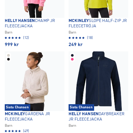
HELLY HANSEN
CHAMP JR
MCKINLEY
SLOPE HALF-ZIP JR
FLEECEJACKA
FLEECETRÖJA
Barn
Barn
(12)
(18)
999
kr
249
kr
Sista Chansen
Sista Chansen
MCKINLEY
GARDENA JR
HELLY HANSEN
DAYBREAKER
FLEECEJACKA
JR FLEECEJACKA
Barn
Barn
(49)