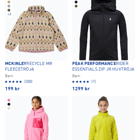
+
3
MCKINLEY
RECYCLE MR
PEAK PERFORMANCE
RIDER
FLEECETRÖJA
ESSENTIALS ZIP JR HUVTRÖJA
Barn
Barn
(200)
(1)
199
kr
1299
kr