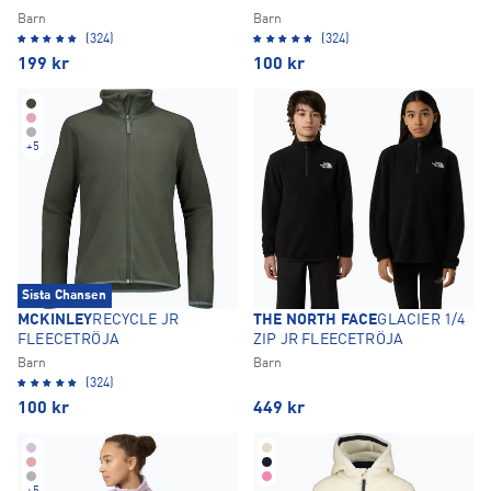
Barn
Barn
(324)
(324)
199
kr
100
kr
+
5
Sista Chansen
MCKINLEY
RECYCLE JR
THE NORTH FACE
GLACIER 1/4
FLEECETRÖJA
ZIP JR FLEECETRÖJA
Barn
Barn
(324)
100
kr
449
kr