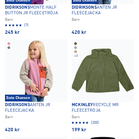
Sista Chansen
Sista Chansen
DIDRIKSONS
MONTE HALF
DIDRIKSONS
ANTEN JR
BUTTON JR FLEECETRÖJA
FLEECEJACKA
Barn
Barn
(7)
245
kr
420
kr
+
3
Sista Chansen
DIDRIKSONS
ANTEN JR
MCKINLEY
RECYCLE MR
FLEECEJACKA
FLEECETRÖJA
Barn
Barn
(200)
420
kr
199
kr