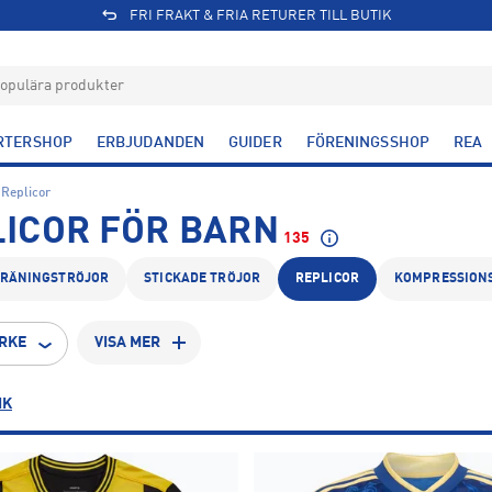
FRI FRAKT & FRIA RETURER TILL BUTIK
RTERSHOP
ERBJUDANDEN
GUIDER
FÖRENINGSSHOP
REA
Replicor
ICOR FÖR BARN
135
TRÄNINGSTRÖJOR
STICKADE TRÖJOR
REPLICOR
KOMPRESSION
RKE
VISA MER
IK
12-18
18-24
24-36
1
1
1
80
86
92
2
15
12
17