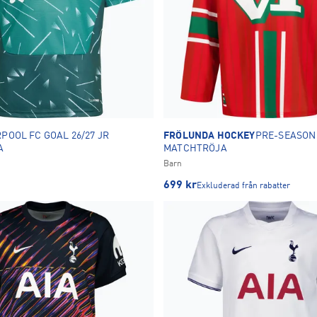
RPOOL FC GOAL 26/27 JR
FRÖLUNDA HOCKEY
PRE-SEASON 
A
MATCHTRÖJA
Barn
699
kr
Exkluderad från rabatter