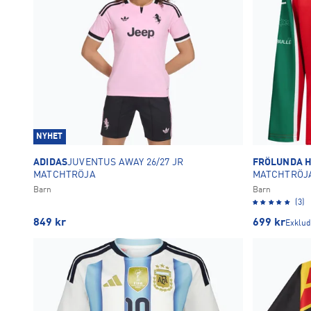
NYHET
ADIDAS
JUVENTUS AWAY 26/27 JR
FRÖLUNDA 
MATCHTRÖJA
MATCHTRÖJ
Barn
Barn
(3)
849
kr
699
kr
Exklud