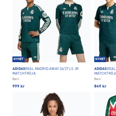
NYHET
NYHET
ADIDAS
REAL MADRID AWAY 26/27 LS JR
ADIDAS
REAL
MATCHTRÖJA
MATCHTRÖJ
Barn
Barn
999
kr
849
kr