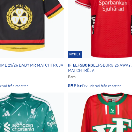
NYHET
OME 25/26 BABY MR MATCHTRÖJA
IF ELFSBORG
ELFSBORG 26 AWAY 
MATCHTRÖJA
Barn
599
kr
erad från rabatter
Exkluderad från rabatter