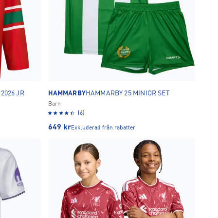
2026 JR
HAMMARBY
HAMMARBY 25 MINIOR SET
Barn
(6)
649
kr
Exkluderad från rabatter