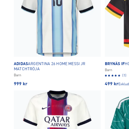
ADIDAS
ARGENTINA 26 HOME MESSI JR
BRYNÄS IF
H
MATCHTRÖJA
Barn
Barn
(1)
999
kr
499
kr
Exklud