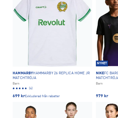
NYHET
HAMMARBY
HAMMARBY 26 REPLICA HOME JR
NIKE
FC BAR
MATCHTRÖJA
MATCHTRÖJ
Barn
Barn
(4)
699
kr
979
kr
Exkluderad från rabatter