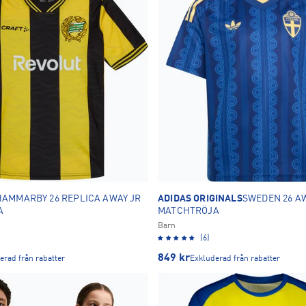
116
122
128
27
13
41
Svart
17
152
158
164
48
5
46
M
L
XL
19
17
13
OK
HAMMARBY 26 REPLICA AWAY JR
ADIDAS ORIGINALS
SWEDEN 26 A
A
MATCHTRÖJA
Barn
(6)
849
kr
erad från rabatter
Exkluderad från rabatter