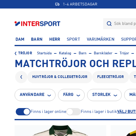
1-4 ARBETSDAGAR
DAM
BARN
HERR
SPORT
VARUMÄRKEN
SUPPO
TRÖJOR
Startsida
Katalog
Barn
Barnkläder
Tröjor
MATCHTRÖJOR OCH REPL
HUVTRÖJOR & COLLEGETRÖJOR
FLEECETRÖJOR
ANVÄNDARE
FÄRG
STORLEK
MÄ
Finns i lager online
Finns i lager i butik
VÄLJ BUT
3-6
6-9
9-12
1
1
1
Beige
Blå
Flerfärgad
Grå
Grön
62
68
74
1
27
2
1
1
5
13
14