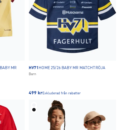
 BABY MR
HV71
HOME 25/26 BABY MR MATCHTRÖJA
Barn
499
kr
Exkluderad från rabatter