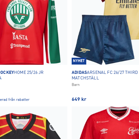
NYHET
HOCKEY
HOME 25/26 JR
ADIDAS
ARSENAL FC 26/27 THIRD
A
MATCHSTÄLL
Barn
649
kr
erad från rabatter