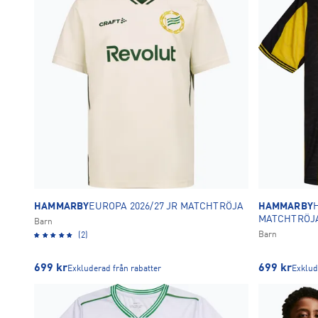
98
104
110
18
21
19
Gul
Lila
Orange
Rosa
Röd
13
1
2
1
26
134
140
146
6
45
8
176
XS
S
Vit
31
20
21
31
TA BORT ALLA
TA BORT ALLA
OK
HAMMARBY
EUROPA 2026/27 JR MATCHTRÖJA
HAMMARBY
MATCHTRÖJ
Barn
Barn
(2)
699
kr
699
kr
Exkluderad från rabatter
Exklud