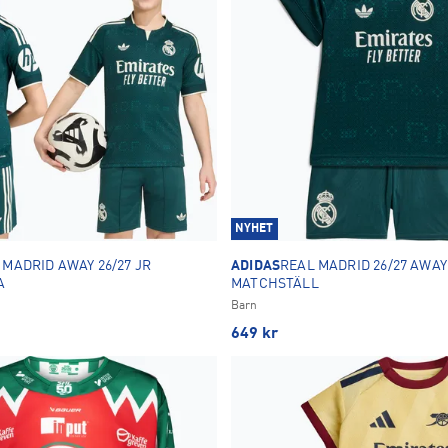
NYHET
 MADRID AWAY 26/27 JR
ADIDAS
REAL MADRID 26/27 AWAY
A
MATCHSTÄLL
Barn
649
kr