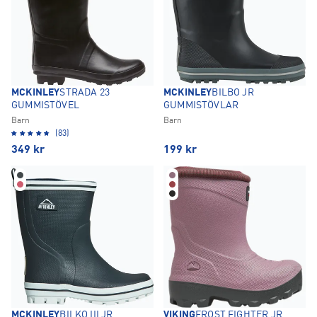
MCKINLEY
STRADA 23
MCKINLEY
BILBO JR
GUMMISTÖVEL
GUMMISTÖVLAR
Barn
Barn
(83)
349
kr
199
kr
MCKINLEY
BILKO III JR
VIKING
FROST FIGHTER JR