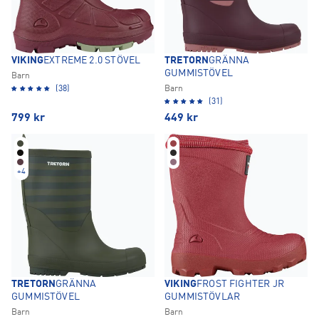
VIKING
EXTREME 2.0 STÖVEL
TRETORN
GRÄNNA
GUMMISTÖVEL
Barn
(38)
Barn
(31)
799
kr
449
kr
+
4
TRETORN
GRÄNNA
VIKING
FROST FIGHTER JR
GUMMISTÖVEL
GUMMISTÖVLAR
Barn
Barn