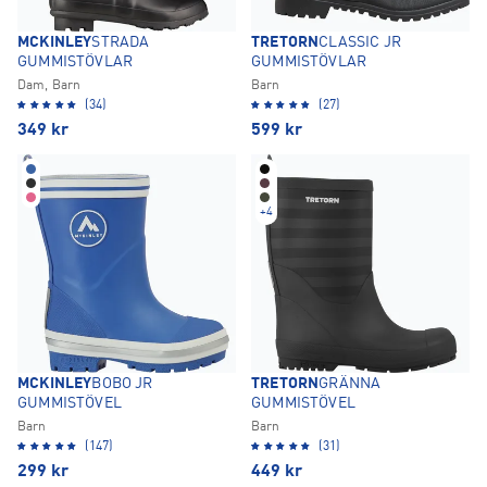
MCKINLEY
STRADA
TRETORN
CLASSIC JR
GUMMISTÖVLAR
GUMMISTÖVLAR
Dam, Barn
Barn
(34)
(27)
349
kr
599
kr
+
4
MCKINLEY
BOBO JR
TRETORN
GRÄNNA
GUMMISTÖVEL
GUMMISTÖVEL
Barn
Barn
(147)
(31)
299
kr
449
kr