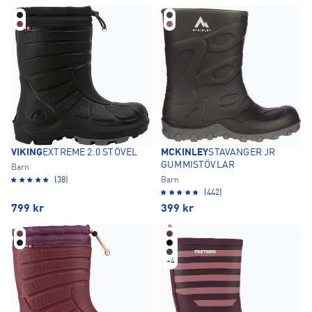
VIKING
EXTREME 2.0 STÖVEL
MCKINLEY
STAVANGER JR
GUMMISTÖVLAR
Barn
(38)
Barn
(442)
799
kr
399
kr
+
4