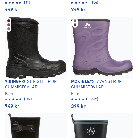
(31)
(184)
449
kr
749
kr
VIKING
FROST FIGHTER JR
MCKINLEY
STAVANGER JR
GUMMISTÖVLAR
GUMMISTÖVLAR
Barn
Barn
(184)
(442)
749
kr
399
kr