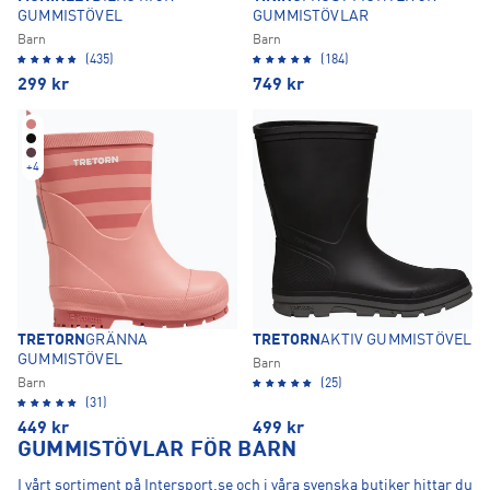
GUMMISTÖVEL
GUMMISTÖVLAR
Barn
Barn
(435)
(184)
299
kr
749
kr
+
4
TRETORN
GRÄNNA
TRETORN
AKTIV GUMMISTÖVEL
GUMMISTÖVEL
Barn
Barn
(25)
(31)
449
kr
499
kr
GUMMISTÖVLAR FÖR BARN
I vårt sortiment på Intersport.se och i våra svenska butiker hittar du