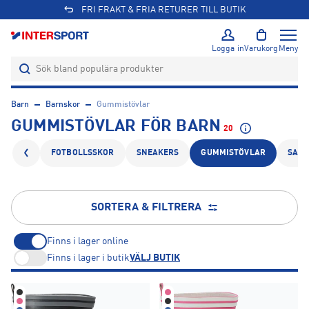
Logga in
Varukorg
Meny
Barn
Barnskor
Gummistövlar
GUMMISTÖVLAR FÖR BARN
20
FOTBOLLSSKOR
SNEAKERS
GUMMISTÖVLAR
SAND
SORTERA & FILTRERA
Finns i lager online
Finns i lager i butik
VÄLJ BUTIK