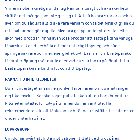
Vinterns oberäkneliga underlag kan vara lurigt och av säkerhets
skäl är det många som inte ger sig ut. Att då ha bra skor är a och o,
även om du såklart alltid ska vara varsam och ta det försiktigt så du
inte halkar och gör dig illa. Med bra grepp under yttersulan eller
skor med broddar (finns även lösa broddar att sätta på dina vanliga
löparskor) kan du erhålla ett mer naturligt löpsteg och både
springa säkrare och mer energieffektivt. Läs mer om bra
löparskor
för vinterlöpning
i vår guide eller vad du ska tänka på för att hitta
bästa löparskorna
för din fot och ditt löpsteg.
RÄKNA TID INTE KILOMETER
Du är underlaget är sämre sjunker farten även om du anstränger
dig lika mycket. Kanske säger
pulsklockan
att du bara hunnit tio
kilometer istället för tolv på timmen du har varit ute. Här
rekommenderas du att tänka om och räkna tid istället för kilometer
under vinterhalvåret.
LÖPARGRUPP
Om du har svårt att hitta motivationen till att ge dig ut på en