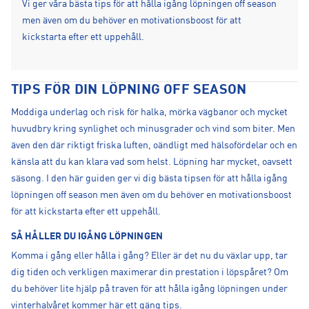
Vi ger våra bästa tips för att hålla igång löpningen off season
men även om du behöver en motivationsboost för att
kickstarta efter ett uppehåll.
TIPS FÖR DIN LÖPNING OFF SEASON
Moddiga underlag och risk för halka, mörka vägbanor och mycket
huvudbry kring synlighet och minusgrader och vind som biter. Men
även den där riktigt friska luften, oändligt med hälsofördelar och en
känsla att du kan klara vad som helst. Löpning har mycket, oavsett
säsong. I den här guiden ger vi dig bästa tipsen för att hålla igång
löpningen off season men även om du behöver en motivationsboost
för att kickstarta efter ett uppehåll.
SÅ HÅLLER DU IGÅNG LÖPNINGEN
Komma i gång eller hålla i gång? Eller är det nu du växlar upp, tar
dig tiden och verkligen maximerar din prestation i löpspåret? Om
du behöver lite hjälp på traven för att hålla igång löpningen under
vinterhalvåret kommer här ett gäng tips.