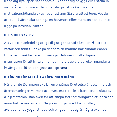
unna dig nya löparkläder som du känner dig snygg i eller ställa in
så du får en motiverande notis i din pulsklocka. En annan
motivationshöjande aktivitet är att anmäla dig till ett lopp. Vet du
att du till våren ska springa en halvmara eller maraton kan du inte
ligga på latsidan i vinter.
HITTA DITT VARFÖR
Att veta din anledning att ge dig ut ger oanade krafter. Hitta ditt
varför och tänk tillbaka på det som en målbild när rundan känns
tuff eller ursäkterna är för många. Behöver du ytterligare
inspiration för att hitta din anledning att ge dig ut rekommenderar
iv vår guide
10 anlednignar att löpträna
.
BELÖNING FÖR ATT HÅLLA LÖPNINGEN IGÅNG
För att inte löpningen ska bli en engångsföreteelse är belöning och
återhämtningen väl värd att investera tid i. Inte bara för att njuta av
din prestation utan även för att skapa förutsättningarna att göra det
ännu bättre nästa gång. Några övningar med foam roller,
avslappnande
yoga
, ett bad och en god middag är några exempel.