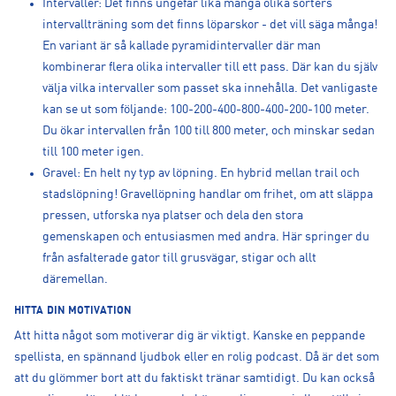
Intervaller: Det finns ungefär lika många olika sorters
intervallträning som det finns löparskor - det vill säga många!
En variant är så kallade pyramidintervaller där man
kombinerar flera olika intervaller till ett pass. Där kan du själv
välja vilka intervaller som passet ska innehålla. Det vanligaste
kan se ut som följande: 100-200-400-800-400-200-100 meter.
Du ökar intervallen från 100 till 800 meter, och minskar sedan
till 100 meter igen.
Gravel: En helt ny typ av löpning. En hybrid mellan trail och
stadslöpning! Gravellöpning handlar om frihet, om att släppa
pressen, utforska nya platser och dela den stora
gemenskapen och entusiasmen med andra. Här springer du
från asfalterade gator till grusvägar, stigar och allt
däremellan.
HITTA DIN MOTIVATION
Att hitta något som motiverar dig är viktigt. Kanske en peppande
spellista, en spännand ljudbok eller en rolig podcast. Då är det som
att du glömmer bort att du faktiskt tränar samtidigt. Du kan också