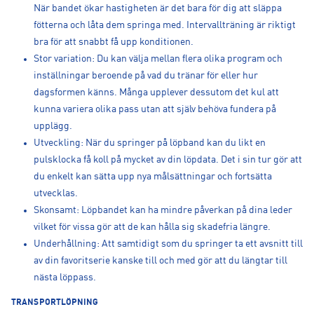
När bandet ökar hastigheten är det bara för dig att släppa
fötterna och låta dem springa med. Intervallträning är riktigt
bra för att snabbt få upp konditionen.
Stor variation: Du kan välja mellan flera olika program och
inställningar beroende på vad du tränar för eller hur
dagsformen känns. Många upplever dessutom det kul att
kunna variera olika pass utan att själv behöva fundera på
upplägg.
Utveckling: När du springer på löpband kan du likt en
pulsklocka få koll på mycket av din löpdata. Det i sin tur gör att
du enkelt kan sätta upp nya målsättningar och fortsätta
utvecklas.
Skonsamt: Löpbandet kan ha mindre påverkan på dina leder
vilket för vissa gör att de kan hålla sig skadefria längre.
Underhållning: Att samtidigt som du springer ta ett avsnitt till
av din favoritserie kanske till och med gör att du längtar till
nästa löppass.
TRANSPORTLÖPNING