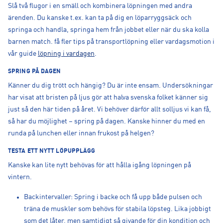
Slå två flugor i en smäll och kombinera löpningen med andra
ärenden. Du kanske t.ex. kan ta på dig en löparryggsäck och
springa och handla, springa hem från jobbet eller när du ska kolla
barnen match. få fler tips på transportlöpning eller vardagsmotion i
vår guide
löpning i vardagen
.
SPRING PÅ DAGEN
Känner du dig trött och hängig? Du är inte ensam. Undersökningar
har visat att bristen på ljus gör att halva svenska folket känner sig
just så den här tiden på året. Vi behöver därför allt solljus vi kan få,
så har du möjlighet – spring på dagen. Kanske hinner du med en
runda på lunchen eller innan frukost på helgen?
TESTA ETT NYTT LÖPUPPLÄGG
Kanske kan lite nytt behövas för att hålla igång löpningen på
vintern.
Backintervaller: Spring i backe och få upp både pulsen och
träna de muskler som behövs för stabila löpsteg. Lika jobbigt
som det låter, men samtidigt så givande för din kondition och