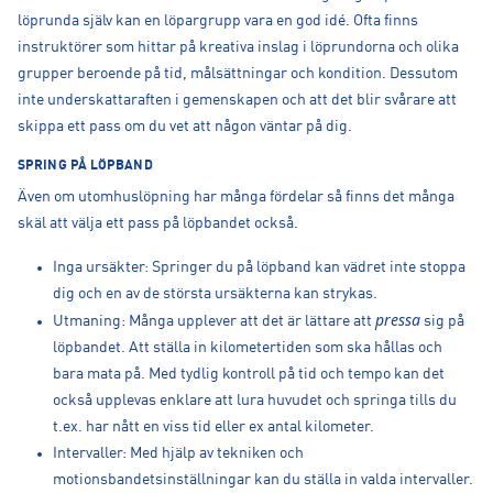
löprunda själv kan en löpargrupp vara en god idé. Ofta finns
instruktörer som hittar på kreativa inslag i löprundorna och olika
grupper beroende på tid, målsättningar och kondition. Dessutom
inte underskattaraften i gemenskapen och att det blir svårare att
skippa ett pass om du vet att någon väntar på dig.
SPRING PÅ LÖPBAND
Även om utomhuslöpning har många fördelar så finns det många
skäl att välja ett pass på löpbandet också.
Inga ursäkter: Springer du på löpband kan vädret inte stoppa
dig och en av de största ursäkterna kan strykas.
pressa
Utmaning: Många upplever att det är lättare att
sig på
löpbandet. Att ställa in kilometertiden som ska hållas och
bara mata på. Med tydlig kontroll på tid och tempo kan det
också upplevas enklare att lura huvudet och springa tills du
t.ex. har nått en viss tid eller ex antal kilometer.
Intervaller: Med hjälp av tekniken och
motionsbandetsinställningar kan du ställa in valda intervaller.