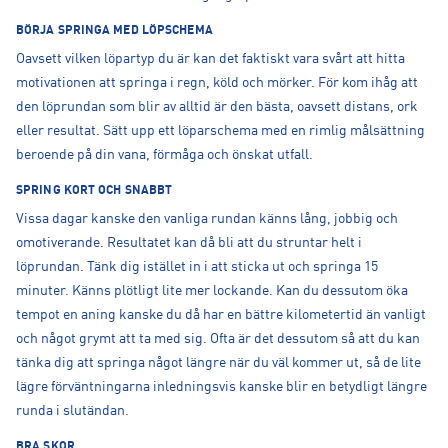
BÖRJA SPRINGA MED LÖPSCHEMA
Oavsett vilken löpartyp du är kan det faktiskt vara svårt att hitta
motivationen att springa i regn, köld och mörker. För kom ihåg att
den löprundan som blir av alltid är den bästa, oavsett distans, ork
eller resultat. Sätt upp ett löparschema med en rimlig målsättning
beroende på din vana, förmåga och önskat utfall.
SPRING KORT OCH SNABBT
Vissa dagar kanske den vanliga rundan känns lång, jobbig och
omotiverande. Resultatet kan då bli att du struntar helt i
löprundan. Tänk dig istället in i att sticka ut och springa 15
minuter. Känns plötligt lite mer lockande. Kan du dessutom öka
tempot en aning kanske du då har en bättre kilometertid än vanligt
och något grymt att ta med sig. Ofta är det dessutom så att du kan
tänka dig att springa något längre när du väl kommer ut, så de lite
lägre förväntningarna inledningsvis kanske blir en betydligt längre
runda i slutändan.
BRA SKOR