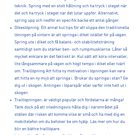
teknik. Spring med en stolt hållning och ha tryck i steget när
det och ha tryck i steget när det lutar uppför. Alternativt,
spring upp och nedför en specifik backe ett antal gånger.
Dikeslöpning: Ett annat kul tips för att slippa den traditionella
löningen på vintern är att springa i diket istället för på vägen.
Spring ute i diket och få balans- och stabilitetsträning
samtidigt som du stärker ben- och rumpmusklerna. Låter så
mycket enklare än det faktiskt är. Kul sätt att köra intervaller,
lite långsammare på vägen och högt tempo i diket eller tvärt
om. Traillöpning Att hitta ny motivation i löpningen kan vara
att hitta en ny mijö att springa i. Brukar du springa i stan? Ge
dig ut i skogen. Antingen i löparspår eller varför inte helt ut i
skogen.
Traillöpningen: är väldigt populär och fördelarna är många!
Tänk dock på att inledningsvis hålla dig i närområdet på
ställen där risken att komma vilse är små och ha med dig en
mobiltelefon om du behöver be om hjälp. Läs mer om hur du
blir en bättre traillöpare.