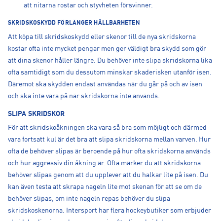
att nitarna rostar och styvheten försvinner.
SKRIDSKOSKYDD FÖRLÄNGER HÅLLBARHETEN
Att köpa till skridskoskydd eller skenor till de nya skridskorna
kostar ofta inte mycket pengar men ger väldigt bra skydd som gör
att dina skenor håller längre. Du behöver inte slipa skridskorna lika
ofta samtidigt som du dessutom minskar skaderisken utanför isen.
Däremot ska skydden endast användas när du går på och av isen
och ska inte vara på när skridskorna inte används.
SLIPA SKRIDSKOR
För att skridskoåkningen ska vara så bra som möjligt och därmed
vara fortsatt kul är det bra att slipa skridskorna mellan varven. Hur
ofta de behöver slipas är beroende på hur ofta skridskorna används
och hur aggressiv din åkning är. Ofta märker du att skridskorna
behöver slipas genom att du upplever att du halkar lite på isen. Du
kan även testa att skrapa nageln lite mot skenan för att se om de
behöver slipas, om inte nageln repas behöver du slipa
skridskoskenorna. Intersport har flera hockeybutiker som erbjuder