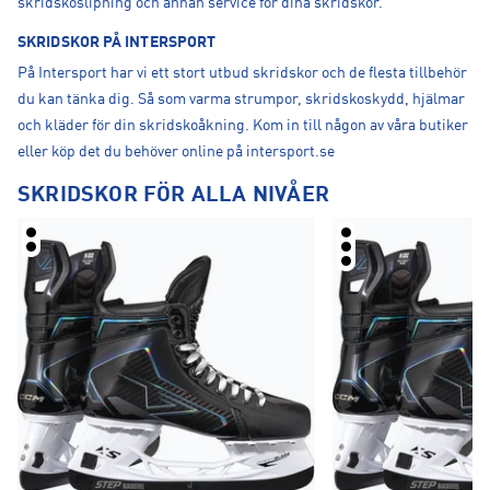
skridskoslipning och annan service för dina skridskor.
SKRIDSKOR PÅ INTERSPORT
På Intersport har vi ett stort utbud skridskor och de flesta tillbehör
du kan tänka dig. Så som varma strumpor, skridskoskydd, hjälmar
och kläder för din skridskoåkning. Kom in till någon av våra butiker
eller köp det du behöver online på intersport.se
SKRIDSKOR FÖR ALLA NIVÅER