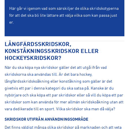
Här går vi igenom vad som särskiljer de olika skridskotyperna
för att det ska bli lite lättare att välja vilka som kan passa just
er.
LÅNGFÄRDSSKRIDSKOR,
KONSTÅKNINGSSKRIDSKOR ELLER
HOCKEYSKRIDSKOR?
När du ska köpa nya skridskor gäller det att utgå ifrån vad
skridskorna ska användas till. Är det bara hockey,
långfärdsskridskoåkning eller konståkning som gäller är det
givetvis ett par i denna kategori du ska satsa på. Kanske är du
nybörjare och ska köpa ett par skridskor eller så vill du köpa ett par
skridskor som kan använda för mer allmän skridskoåkning utan att
vara dedikerade till en sport. Vilka skridskor ska man då välja?
SKRIDSKOR UTIFRÅN ANVÄNDNINGSOMRÅDE
Det finns väldigt många olika skridskor på marknaden och att veta