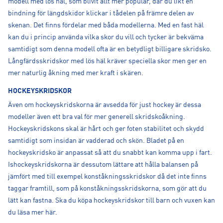
modell med lös häl, som blivit allt mer populär, där du likt en
bindning för längdskidor klickar i tådelen på främre delen av
skenan. Det finns fördelar med båda modellerna. Med en fast häl
kan du i princip använda vilka skor du vill och tycker är bekväma
samtidigt som denna modell ofta är en betydligt billigare skridsko.
Långfärdsskridskor med lös häl kräver speciella skor men ger en
mer naturlig åkning med mer kraft i skären.
HOCKEYSKRIDSKOR
Även om hockeyskridskorna är avsedda för just hockey är dessa
modeller även ett bra val för mer generell skridskoåkning.
Hockeyskridskons skal är hårt och ger foten stabilitet och skydd
samtidigt som insidan är vadderad och skön. Bladet på en
hockeyskridsko är anpassat så att du snabbt kan komma upp i fart.
Ishockeyskridskorna är dessutom lättare att hålla balansen på
jämfört med till exempel konståkningsskridskor då det inte finns
taggar framtill, som på konståkningsskridskorna, som gör att du
lätt kan fastna. Ska du köpa hockeyskridskor till barn och vuxen kan
du läsa mer här.