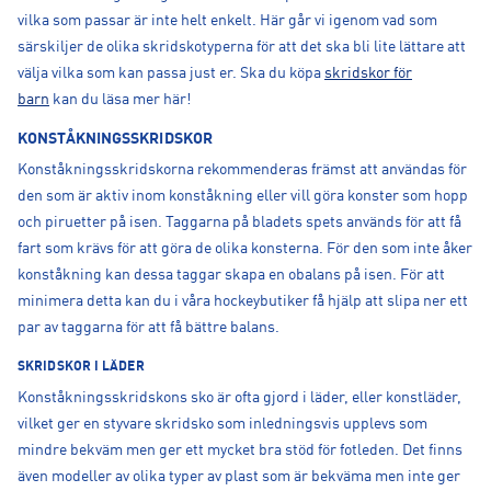
vilka som passar är inte helt enkelt. Här går vi igenom vad som
särskiljer de olika skridskotyperna för att det ska bli lite lättare att
välja vilka som kan passa just er. Ska du köpa
skridskor för
barn
kan du läsa mer här!
KONSTÅKNINGSSKRIDSKOR
Konståkningsskridskorna rekommenderas främst att användas för
den som är aktiv inom konståkning eller vill göra konster som hopp
och piruetter på isen. Taggarna på bladets spets används för att få
fart som krävs för att göra de olika konsterna. För den som inte åker
konståkning kan dessa taggar skapa en obalans på isen. För att
minimera detta kan du i våra hockeybutiker få hjälp att slipa ner ett
par av taggarna för att få bättre balans.
SKRIDSKOR I LÄDER
Konståkningsskridskons sko är ofta gjord i läder, eller konstläder,
vilket ger en styvare skridsko som inledningsvis upplevs som
mindre bekväm men ger ett mycket bra stöd för fotleden. Det finns
även modeller av olika typer av plast som är bekväma men inte ger