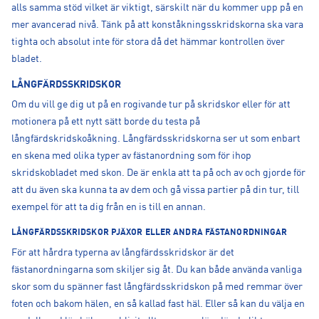
alls samma stöd vilket är viktigt, särskilt när du kommer upp på en
mer avancerad nivå. Tänk på att konståkningsskridskorna ska vara
tighta och absolut inte för stora då det hämmar kontrollen över
bladet.
LÅNGFÄRDSSKRIDSKOR
Om du vill ge dig ut på en rogivande tur på skridskor eller för att
motionera på ett nytt sätt borde du testa på
långfärdskridskoåkning. Långfärdsskridskorna ser ut som enbart
en skena med olika typer av fästanordning som för ihop
skridskobladet med skon. De är enkla att ta på och av och gjorde för
att du även ska kunna ta av dem och gå vissa partier på din tur, till
exempel för att ta dig från en is till en annan.
LÅNGFÄRDSSKRIDSKOR PJÄXOR ELLER ANDRA FÄSTANORDNINGAR
För att hårdra typerna av långfärdsskridskor är det
fästanordningarna som skiljer sig åt. Du kan både använda vanliga
skor som du spänner fast långfärdsskridskon på med remmar över
foten och bakom hälen, en så kallad fast häl. Eller så kan du välja en