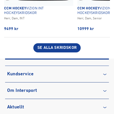
CCM HOCKEY
VIZION INT
CCM HOCKEY
VIZION 
HOCKEYSKRIDSKOR
HOCKEYSKRIDSKOR
Herr, Dam, INT
Herr, Dam, Senior
9499
kr
10999
kr
SE ALLA SKRIDSKOR
Kundservice
Kontakta oss
Om Intersport
Vanliga frågor & svar
Återkallelse
Club INTERSPORT
Aktuellt
Köpvillkor
Karriär på INTERSPORT