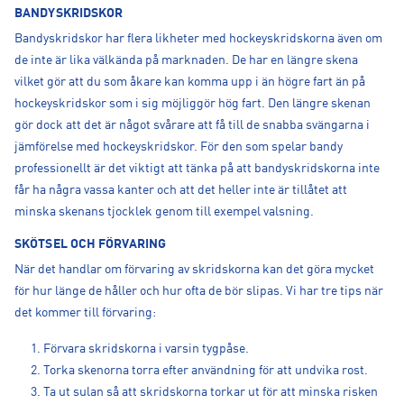
BANDYSKRIDSKOR
Bandyskridskor har flera likheter med hockeyskridskorna även om
de inte är lika välkända på marknaden. De har en längre skena
vilket gör att du som åkare kan komma upp i än högre fart än på
hockeyskridskor som i sig möjliggör hög fart. Den längre skenan
gör dock att det är något svårare att få till de snabba svängarna i
jämförelse med hockeyskridskor. För den som spelar bandy
professionellt är det viktigt att tänka på att bandyskridskorna inte
får ha några vassa kanter och att det heller inte är tillåtet att
minska skenans tjocklek genom till exempel valsning.
SKÖTSEL OCH FÖRVARING
När det handlar om förvaring av skridskorna kan det göra mycket
för hur länge de håller och hur ofta de bör slipas. Vi har tre tips när
det kommer till förvaring:
Förvara skridskorna i varsin tygpåse.
Torka skenorna torra efter användning för att undvika rost.
Ta ut sulan så att skridskorna torkar ut för att minska risken