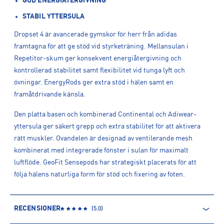
GOD ENERGIÅTERGIVNING
STABIL YTTERSULA
Dropset 4 är avancerade gymskor för herr från adidas
framtagna för att ge stöd vid styrketräning. Mellansulan i
Repetitor-skum ger konsekvent energiåtergivning och
kontrollerad stabilitet samt flexibilitet vid tunga lyft och
övningar. EnergyRods ger extra stöd i hälen samt en
framåtdrivande känsla.
Den platta basen och kombinerad Continental och Adiwear-
yttersula ger säkert grepp och extra stabilitet för att aktivera
rätt muskler. Ovandelen är designad av ventilerande mesh
kombinerat med integrerade fönster i sulan för maximalt
luftflöde. GeoFit Sensepods har strategiskt placerats för att
följa hälens naturliga form för stöd och fixering av foten.
RECENSIONER
(
5.0
)