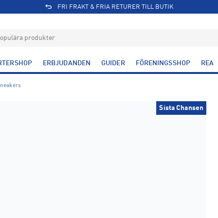
FRI FRAKT & FRIA RETURER TILL BUTIK
RTERSHOP
ERBJUDANDEN
GUIDER
FÖRENINGSSHOP
REA
sneakers
Sista Chansen