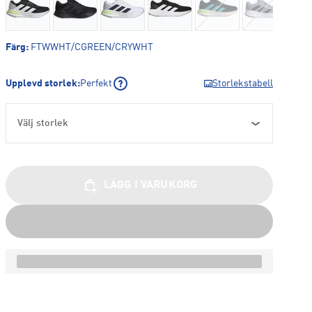
Färg
:
FTWWHT/CGREEN/CRYWHT
Upplevd storlek
:
Perfekt
Storlekstabell
Välj storlek
LÄGG I VARUKORG