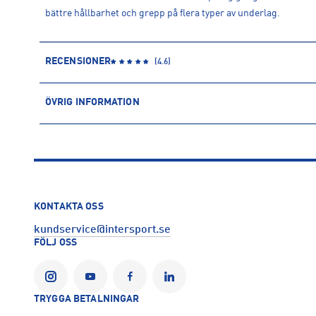
bättre hållbarhet och grepp på flera typer av underlag.
RECENSIONER
(
4.6
)
ÖVRIG INFORMATION
ARTIKELINFORMATION
Produktnummer: 1575496
Leverantörens produktnummer: ID8749
Artikelnummer: 157549601-FTWWHT/CGREEN/CRYWHT
Sporter:
Sportswear
KONTAKTA OSS
Tillverkare
:
Adidas Sverige AB
kundservice@intersport.se
Tillverkaradress
:
Gustav III:s Boulevard 138, 169 70, Solna, SE
FÖLJ OSS
Kontakt tillverkare
:
https://www.adidas.se/
TRYGGA BETALNINGAR