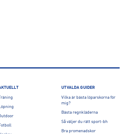
AKTUELLT
UTVALDA GUIDER
Träning
Vilka är bästa löparskorna för
mig?
Löpning
Bästa regnkläderna
Outdoor
Så väljer du rätt sport-bh
Fotboll
Bra promenadskor