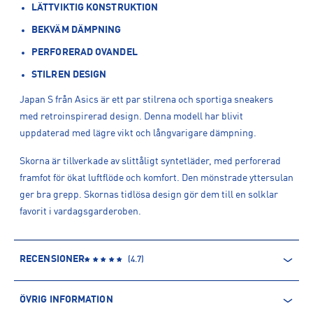
LÄTTVIKTIG KONSTRUKTION
BEKVÄM DÄMPNING
PERFORERAD OVANDEL
STILREN DESIGN
Japan S från Asics är ett par stilrena och sportiga sneakers
med retroinspirerad design. Denna modell har blivit
uppdaterad med lägre vikt och långvarigare dämpning.
Skorna är tillverkade av slittåligt syntetläder, med perforerad
framfot för ökat luftflöde och komfort. Den mönstrade yttersulan
ger bra grepp. Skornas tidlösa design gör dem till en solklar
favorit i vardagsgarderoben.
RECENSIONER
(
4.7
)
ÖVRIG INFORMATION