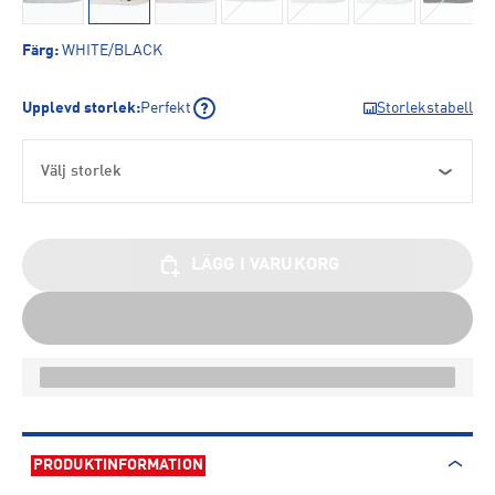
Färg
:
WHITE/BLACK
Upplevd storlek
:
Perfekt
Storlekstabell
Välj storlek
LÄGG I VARUKORG
PRODUKTINFORMATION