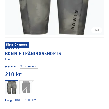
1/3
Sista Chansen
BOW19
BONNIE TRÄNINGSSHORTS
Dam
9 recensioner
210
kr
Färg
:
CINDER TIE DYE