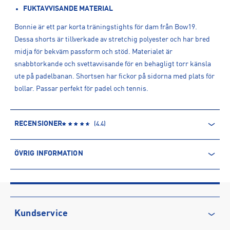
FUKTAVVISANDE MATERIAL
Bonnie är ett par korta träningstights för dam från Bow19.
Dessa shorts är tillverkade av stretchig polyester och har bred
midja för bekväm passform och stöd. Materialet är
snabbtorkande och svettavvisande för en behagligt torr känsla
ute på padelbanan. Shortsen har fickor på sidorna med plats för
bollar. Passar perfekt för padel och tennis.
RECENSIONER
(
4.4
)
ÖVRIG INFORMATION
ARTIKELINFORMATION
Produktnummer: 1528297
Leverantörens produktnummer: 1528297
Artikelnummer: 152829701-CINDER TIE DYE
Kundservice
Sporter:
Tennis
Padel