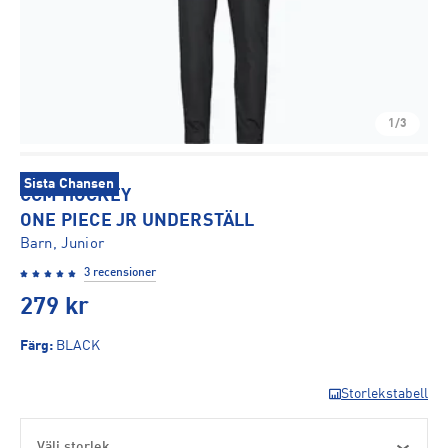
1/3
Sista Chansen
CCM HOCKEY
ONE PIECE JR UNDERSTÄLL
Barn, Junior
3 recensioner
279
kr
Färg
:
BLACK
Storlekstabell
Välj storlek