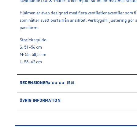
skyddande D3O®-material och mjukt skum för maximal stötd
Hjälmen är även designad med flera ventilationsventiler som f
som håller svett borta från ansiktet. Verktygsfri justering gör
passform.
Storleksguide:
S: 51–56 cm
M: 55–58,5 cm
L: 58–62 cm
RECENSIONER
(
5.0
)
ÖVRIG INFORMATION
ARTIKELINFORMATION
Produktnummer: 1549900
Leverantörens produktnummer: HT720SR
Artikelnummer: 154990003-Royal