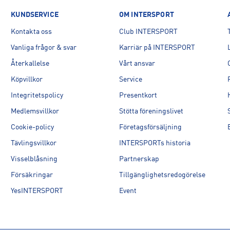
KUNDSERVICE
OM INTERSPORT
Kontakta oss
Club INTERSPORT
Vanliga frågor & svar
Karriär på INTERSPORT
html
Återkallelse
Vårt ansvar
Köpvillkor
Service
Integritetspolicy
Presentkort
Medlemsvillkor
Stötta föreningslivet
Cookie-policy
Företagsförsäljning
Tävlingsvillkor
INTERSPORTs historia
Visselblåsning
Partnerskap
Försäkringar
Tillgänglighetsredogörelse
YesINTERSPORT
Event