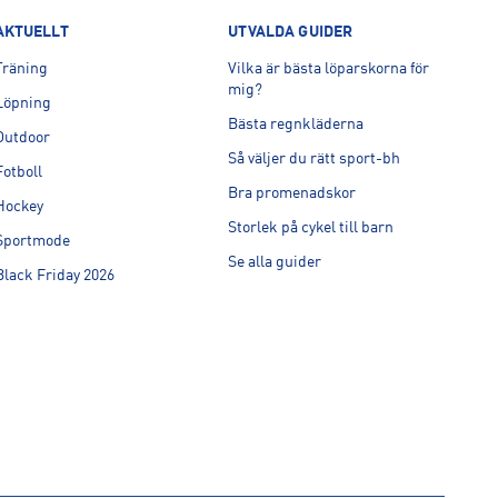
AKTUELLT
UTVALDA GUIDER
Träning
Vilka är bästa löparskorna för
mig?
Löpning
Bästa regnkläderna
Outdoor
Så väljer du rätt sport-bh
Fotboll
Bra promenadskor
Hockey
Storlek på cykel till barn
Sportmode
Se alla guider
Black Friday 2026