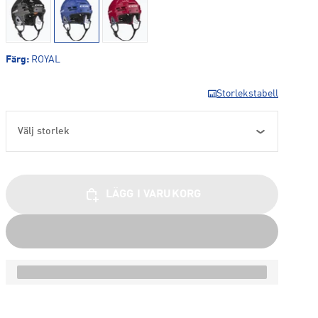
Färg
:
ROYAL
Storlekstabell
Välj storlek
LÄGG I VARUKORG