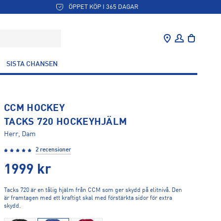
ÖPPET KÖP I 365 DAGAR
SISTA CHANSEN
CCM HOCKEY
TACKS 720 HOCKEYHJÄLM
Herr, Dam
2 recensioner
1999
kr
Tacks 720 är en tålig hjälm från CCM som ger skydd på elitnivå. Den
är framtagen med ett kraftigt skal med förstärkta sidor för extra
skydd.