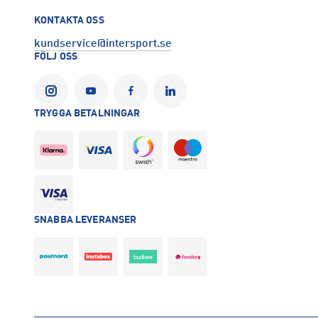
Sporter:
Hockey
KONTAKTA OSS
Tillverkare
:
CCM Hockey AB
kundservice@intersport.se
Tillverkaradress
:
Gårdsvägen 13, 169 70, Solna, SE
FÖLJ OSS
Kontakt tillverkare
:
https://ccmhockey.com/sv-se/homepage.
TRYGGA BETALNINGAR
SNABBA LEVERANSER