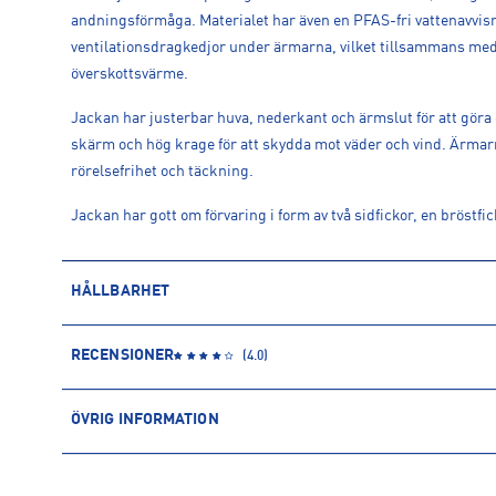
andningsförmåga. Materialet har även en PFAS-fri vattenavvisn
ventilationsdragkedjor under ärmarna, vilket tillsammans med m
överskottsvärme.
Jackan har justerbar huva, nederkant och ärmslut för att göra 
skärm och hög krage för att skydda mot väder och vind. Ärmarn
rörelsefrihet och täckning.
Jackan har gott om förvaring i form av två sidfickor, en bröstfic
HÅLLBARHET
ÅTERVUNNEN POLYESTER
RECENSIONER
(
4.0
)
Polyesterfibern är baserad på petroleum och kommer därmed f
återvunnen polyester kommer däremot främst från PET-flaskor
ÖVRIG INFORMATION
användning av vatten och kemikalier.
ARTIKELINFORMATION
Läs mer om hur Intersport tar ansvar för människa och miljö
Produktnummer: 1587628