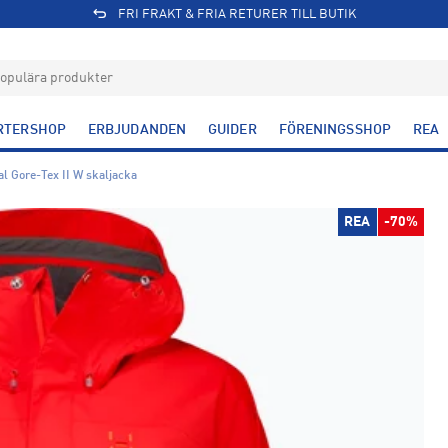
FRI FRAKT & FRIA RETURER TILL BUTIK
RTERSHOP
ERBJUDANDEN
GUIDER
FÖRENINGSSHOP
REA
al Gore-Tex II W skaljacka
REA
-70%