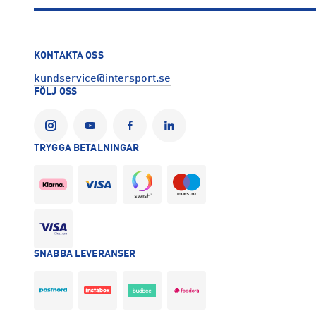
Leverantörens produktnummer: 607563
Artikelnummer: 158762803-Bright Red
Sporter:
Outdoor
Alpint
KONTAKTA OSS
Tillverkare
:
Haglöfs Scandinavia AB
kundservice@intersport.se
Tillverkaradress
:
Gustavslundsvägen 141 6tr, 167 51, Bromma,
FÖLJ OSS
Kontakt tillverkare
:
https://www.haglofs.com/sv
TRYGGA BETALNINGAR
SNABBA LEVERANSER