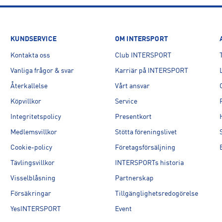
KUNDSERVICE
OM INTERSPORT
Kontakta oss
Club INTERSPORT
 SE
Vanliga frågor & svar
Karriär på INTERSPORT
Återkallelse
Vårt ansvar
Köpvillkor
Service
Integritetspolicy
Presentkort
Medlemsvillkor
Stötta föreningslivet
Cookie-policy
Företagsförsäljning
Tävlingsvillkor
INTERSPORTs historia
Visselblåsning
Partnerskap
Försäkringar
Tillgänglighetsredogörelse
YesINTERSPORT
Event