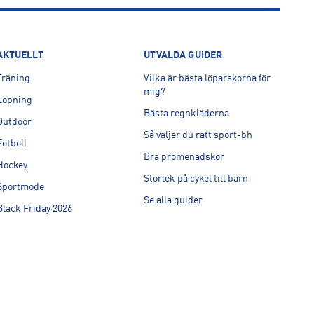
AKTUELLT
UTVALDA GUIDER
Träning
Vilka är bästa löparskorna för
mig?
Löpning
Bästa regnkläderna
Outdoor
Så väljer du rätt sport-bh
Fotboll
Bra promenadskor
Hockey
Storlek på cykel till barn
Sportmode
Se alla guider
Black Friday 2026