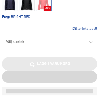
-70%
Färg
:
BRIGHT RED
Storlekstabell
Välj storlek
LÄGG I VARUKORG