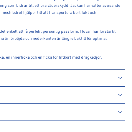
ing som bidrar till ett bra väderskydd. Jackan har vattenavvisande
eshfodret hjälper till att transportera bort fukt och
det enkelt att få perfekt personlig passform. Huvan har förstärkt
a är förböjda och nederkanten är längre baktill för optimal
ka, en innerficka och en ficka för liftkort med dragkedjor.
rån en icke-förnyelsebar källa. Produkter producerade av
. Processen innebär minskade utsläpp av koldioxid och mindre