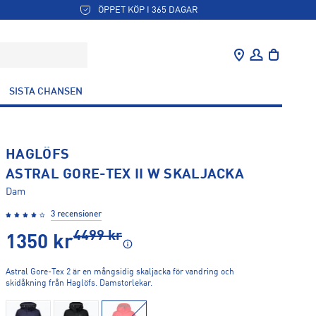
ÖPPET KÖP I 365 DAGAR
SISTA CHANSEN
HAGLÖFS
ASTRAL GORE-TEX II W SKALJACKA
Dam
3 recensioner
4499
kr
1350
kr
Astral Gore-Tex 2 är en mångsidig skaljacka för vandring och
skidåkning från Haglöfs. Damstorlekar.