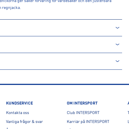
dfickorna ger säker förvaring för värdesaker och den justerbara
m regnjacka.
rån en icke-förnyelsebar källa. Produkter producerade av
. Processen innebär minskade utsläpp av koldioxid och mindre
KUNDSERVICE
OM INTERSPORT
Kontakta oss
Club INTERSPORT
 SE
Vanliga frågor & svar
Karriär på INTERSPORT