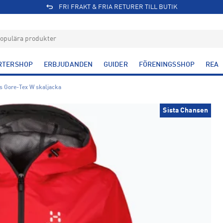
FRI FRAKT & FRIA RETURER TILL BUTIK
RTERSHOP
ERBJUDANDEN
GUIDER
FÖRENINGSSHOP
REA
s Gore-Tex W skaljacka
Sista Chansen