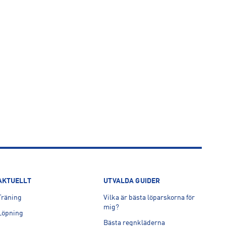
AKTUELLT
UTVALDA GUIDER
Träning
Vilka är bästa löparskorna för
mig?
Löpning
Bästa regnkläderna