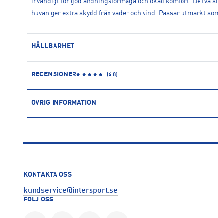
invändigt för god andningsförmåga och ökad komfort. De två si
huvan ger extra skydd från väder och vind. Passar utmärkt so
HÅLLBARHET
ÅTERVUNNEN POLYESTER
RECENSIONER
(
4.8
)
Polyesterfibern är baserad på petroleum och kommer därmed f
återvunnen polyester kommer däremot främst från PET-flaskor
ÖVRIG INFORMATION
användning av vatten och kemikalier.
ARTIKELINFORMATION
Läs mer om hur Intersport tar ansvar för människa och miljö
Produktnummer: 1518825
Leverantörens produktnummer: 605479
Artikelnummer: 151882502-Scarlet Red
Sporter:
Outdoor
KONTAKTA OSS
Tillverkare
:
Haglöfs Scandinavia AB
kundservice@intersport.se
Tillverkaradress
:
Gustavslundsvägen 141 6tr, 167 51, Bromma,
FÖLJ OSS
Kontakt tillverkare
:
https://www.haglofs.com/sv