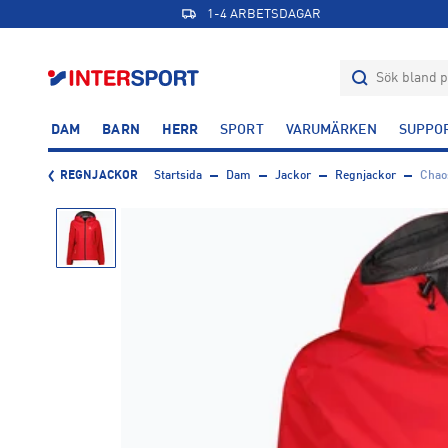
1-4 ARBETSDAGAR
DAM
BARN
HERR
SPORT
VARUMÄRKEN
SUPPO
REGNJACKOR
Startsida
Dam
Jackor
Regnjackor
Chao