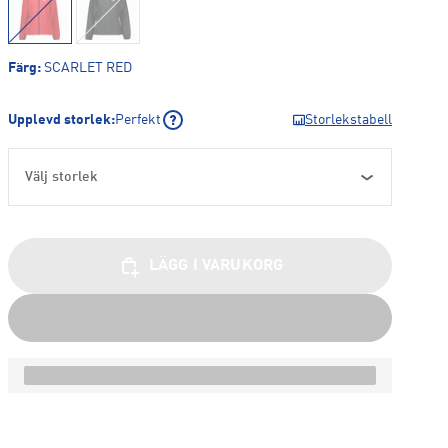
Färg
:
SCARLET RED
Upplevd storlek
:
Perfekt
Storlekstabell
Välj storlek
LÄGG I VARUKORG