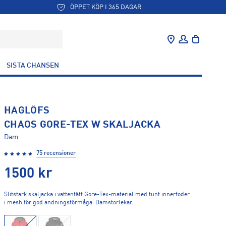
ÖPPET KÖP I 365 DAGAR
SISTA CHANSEN
HAGLÖFS
CHAOS GORE-TEX W SKALJACKA
Dam
75 recensioner
1500
kr
Slitstark skaljacka i vattentätt Gore-Tex-material med tunt innerfoder
i mesh för god andningsförmåga. Damstorlekar.