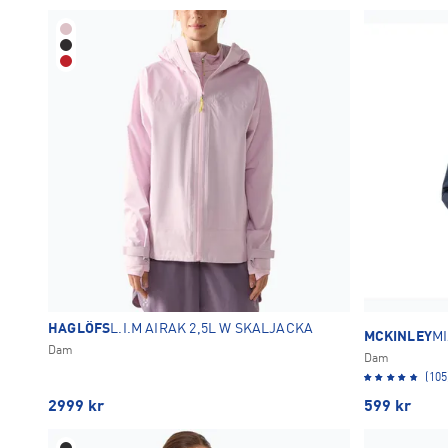
HAGLÖFS
L.I.M AIRAK 2,5L W SKALJACKA
MCKINLEY
M
Dam
Dam
(105
2999
kr
599
kr