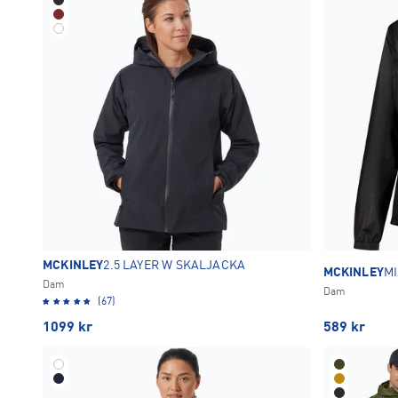
MCKINLEY
2.5 LAYER W SKALJACKA
MCKINLEY
MI
Dam
Dam
(67)
1099
kr
589
kr