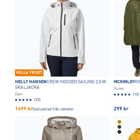
KOLLA PRISET
HELLY HANSEN
CREW HOODED SAILING 2.0 W
MCKINLEY
K
SKALJACKA
Vuxen
Dam
(13)
(23)
1499
kr
299
kr
Exkluderad från rabatter