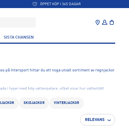
ÖPPET KÖP I 365 DAGAR
SISTA CHANSEN
ss på Intersport hittar du ett noga utvalt sortiment av regnjackor
kade i tyger med hög vattenpelare, vilket visar hur vattentätt
DJACKOR
SKIDJACKOR
VINTERJACKOR
 helt torr, även under långa promenader i regn. För dig som är ute
rfekt för både vardag och friluftsliv.
RELEVANS
ogenomträngligt för vatten – särskilt bra på riktigt regniga dagar