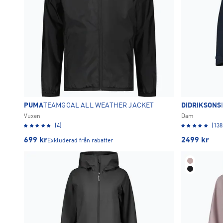
PUMA
TEAMGOAL ALL WEATHER JACKET
DIDRIKSONS
Vuxen
Dam
(4)
(138
699
kr
2499
kr
Exkluderad från rabatter