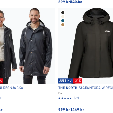
399
kr
599
kr
%
JUST NU
-31%
NI REGNJACKA
THE NORTH FACE
ANTORA W REG
Dam
)
(72)
kr
999
kr
1449
kr