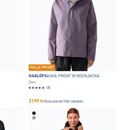
KOLLA PRISET
HAGLÖFS
ASKA PROOF W REGNJACKA
Dam
(8)
2199
kr
Exkluderad från rabatter