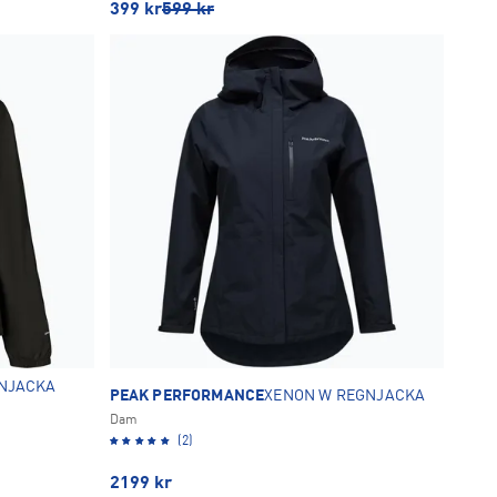
399
kr
599
kr
NJACKA
PEAK PERFORMANCE
XENON W REGNJACKA
Dam
(2)
2199
kr