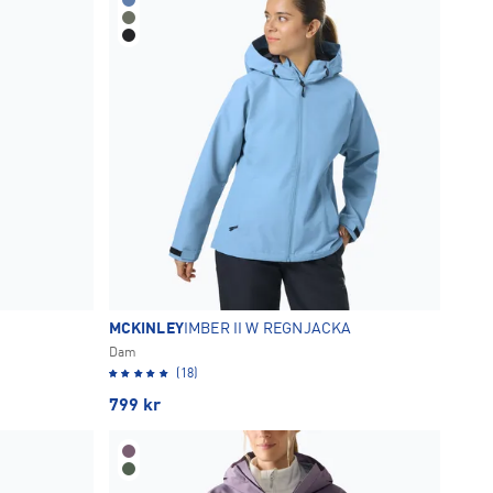
MCKINLEY
IMBER II W REGNJACKA
Dam
(18)
799
kr