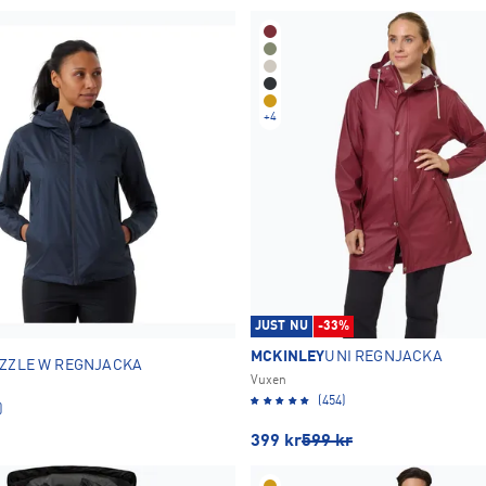
+
4
JUST NU
-33%
MCKINLEY
UNI REGNJACKA
IZZLE W REGNJACKA
Vuxen
(454)
)
399
kr
599
kr