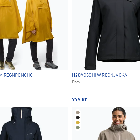
IM REGNPONCHO
H2O
VOSS III W REGNJACKA
Dam
799
kr