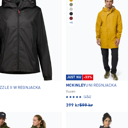
+
4
JUST NU
-33%
MCKINLEY
UNI REGNJACKA
ZZLE II W REGNJACKA
Vuxen
(454)
399
kr
599
kr