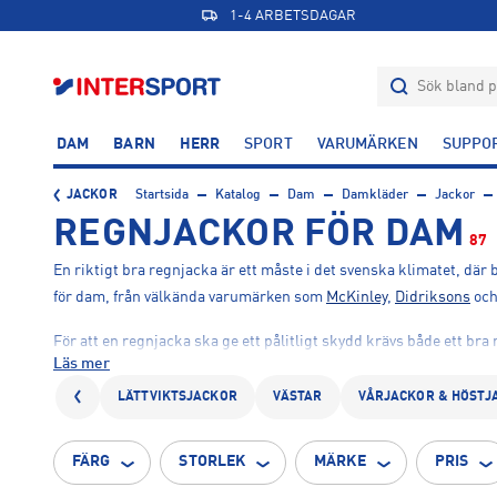
1-4 ARBETSDAGAR
DAM
BARN
HERR
SPORT
VARUMÄRKEN
SUPPO
JACKOR
Startsida
Katalog
Dam
Damkläder
Jackor
REGNJACKOR FÖR DAM
87
En riktigt bra regnjacka är ett måste i det svenska klimatet, där
för dam, från välkända varumärken som
McKinley
,
Didriksons
oc
För att en regnjacka ska ge ett pålitligt skydd krävs både ett bra 
Läs mer
materialet är. Ju högre vattenpelare, desto bättre skydd – perfekt
LÄTTVIKTSJACKOR
VÄSTAR
VÅRJACKOR & HÖSTJ
Många av våra jackor har även tejpade sömmar, vilket hindrar vatte
efter ett mer tekniskt alternativ rekommenderar vi en skaljacka – 
FÄRG
STORLEK
MÄRKE
PRIS
Söker du ett enklare, men helt vattentätt alternativ? Då kan en jac