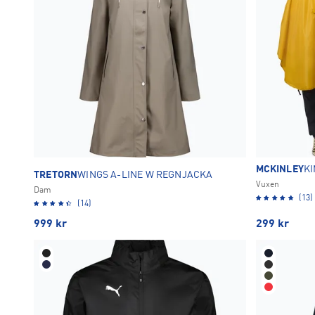
MCKINLEY
K
TRETORN
WINGS A-LINE W REGNJACKA
Vuxen
Dam
(13)
(14)
999
kr
299
kr