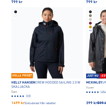
799
kr
799
kr
+
4
KOLLA PRISET
JUST NU
-33
HELLY HANSEN
CREW HOODED SAILING 2.0 W
MCKINLEY
U
SKALJACKA
Vuxen
Dam
(454
(23)
1499
kr
399
kr
599
Exkluderad från rabatter